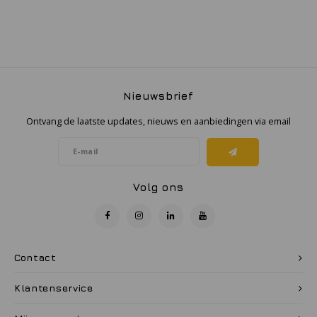
Samsung
Sonim
Nieuwsbrief
Sorama
Ontvang de laatste updates, nieuws en aanbiedingen via email
Streamlight
UK Underwater Kinetics
Volg ons
Wolf
Xshielder
Contact
Klantenservice