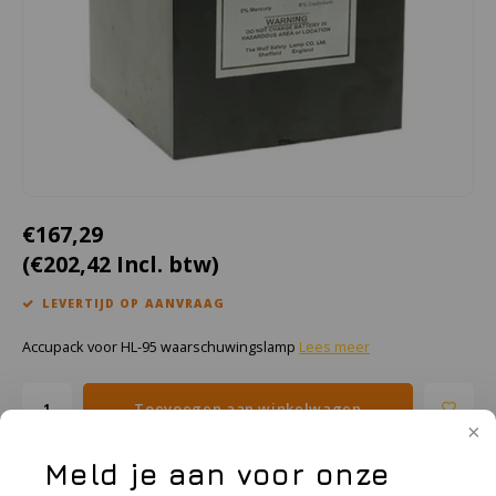
Cygnus
Accessoires & onderdelen
ATEX Werkverlichting
Dell
ATEX Fietsverlichting
ECOM Intruments
ATEX Waarschuwingslampen
Fluke
Accessoires & onderdelen
€167,29
Getac
Batterijen
(€202,42 Incl. btw)
Honeywell
LEVERTIJD OP AANVRAAG
i.safe MOBILE
Accupack voor HL-95 waarschuwingslamp
Lees meer
JCB
Toevoegen aan winkelwagen
Jenson
Meld je aan voor onze
Toevoegen aan vergelijking
DELEN: