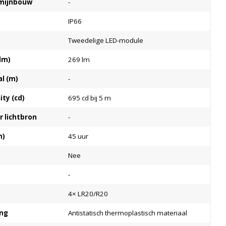
e mijnbouw
-
IP66
Tweedelige LED-module
lm)
269 lm
al (m)
-
ty (cd)
695 cd bij 5 m
 lichtbron
-
m)
45 uur
Nee
-
4× LR20/R20
ing
Antistatisch thermoplastisch materiaal