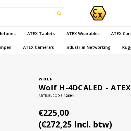
lefoons
ATEX Tablets
ATEX Wearables
ATEX Com
ampen
ATEX Camera's
Industrial Networking
Rug
WOLF
Wolf H‑4DCALED - ATEX
ARTIKELCODE
12601
€225,00
(€272,25 Incl. btw)