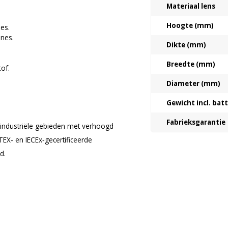
Materiaal lens
Hoogte (mm)
es.
nes.
Dikte (mm)
Breedte (mm)
of.
Diameter (mm)
Gewicht incl. bat
Fabrieksgarantie
r industriële gebieden met verhoogd
ATEX‑ en IECEx‑gecertificeerde
d.