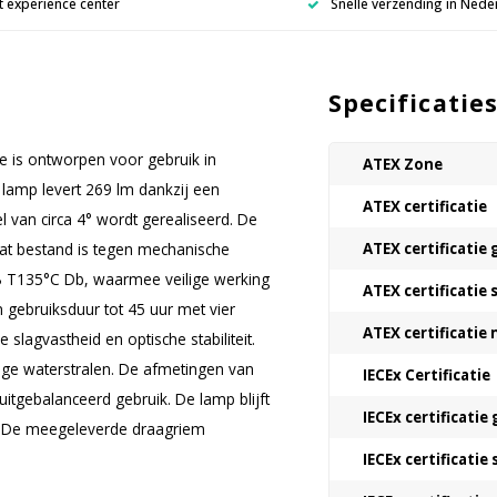
 experience center
Snelle verzending in Nede
Specificatie
 is ontworpen voor gebruik in
ATEX Zone
 lamp levert 269 lm dankzij een
ATEX certificatie
van circa 4° wordt gerealiseerd. De
dat bestand is tegen mechanische
ATEX certificatie 
IIIB T135°C Db, waarmee veilige werking
ATEX certificatie 
gebruiksduur tot 45 uur met vier
ATEX certificatie
slagvastheid en optische stabiliteit.
ge waterstralen. De afmetingen van
IECEx Certificatie
ebalanceerd gebruik. De lamp blijft
IECEx certificatie 
. De meegeleverde draagriem
IECEx certificatie 