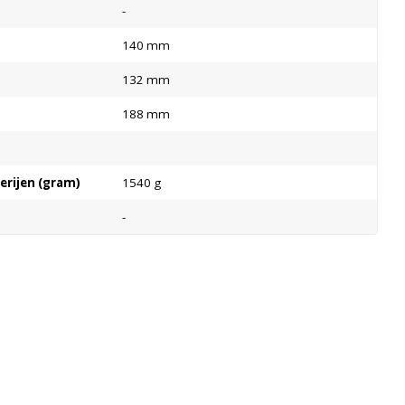
-
140 mm
132 mm
188 mm
terijen (gram)
1540 g
-