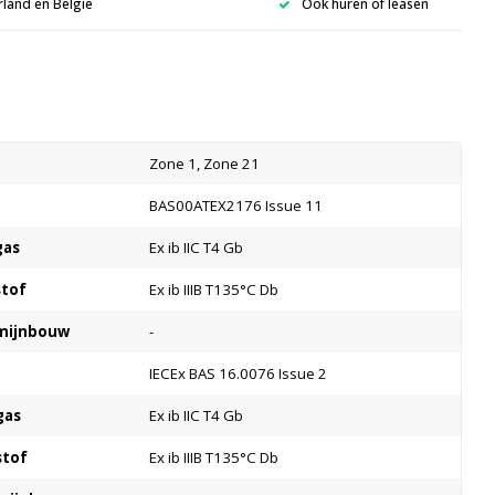
rland en België
Ook huren of leasen
s
Zone 1, Zone 21
BAS00ATEX2176 Issue 11
gas
Ex ib IIC T4 Gb
stof
Ex ib IIIB T135°C Db
 mijnbouw
-
IECEx BAS 16.0076 Issue 2
gas
Ex ib IIC T4 Gb
stof
Ex ib IIIB T135°C Db