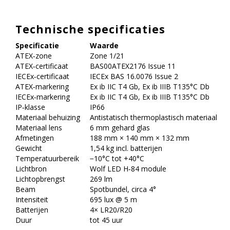
Technische specificaties
Specificatie
Waarde
ATEX‑zone
Zone 1/21
ATEX‑certificaat
BAS00ATEX2176 Issue 11
IECEx‑certificaat
IECEx BAS 16.0076 Issue 2
ATEX‑markering
Ex ib IIC T4 Gb, Ex ib IIIB T135°C Db
IECEx‑markering
Ex ib IIC T4 Gb, Ex ib IIIB T135°C Db
IP‑klasse
IP66
Materiaal behuizing
Antistatisch thermoplastisch materiaal
Materiaal lens
6 mm gehard glas
Afmetingen
188 mm × 140 mm × 132 mm
Gewicht
1,54 kg incl. batterijen
Temperatuurbereik
−10°C tot +40°C
Lichtbron
Wolf LED H‑84 module
Lichtopbrengst
269 lm
Beam
Spotbundel, circa 4°
Intensiteit
695 lux @ 5 m
Batterijen
4× LR20/R20
Duur
tot 45 uur