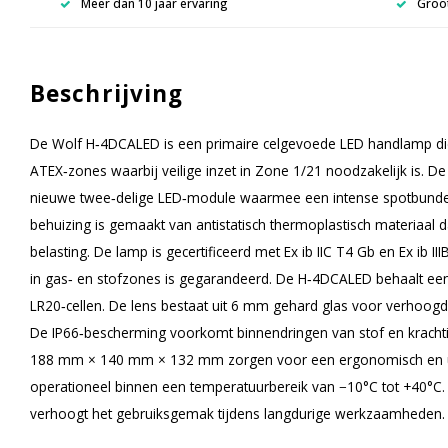
Meer dan 10 jaar ervaring
Groot
Beschrijving
De Wolf H‑4DCALED is een primaire celgevoede LED handlamp die
ATEX‑zones waarbij veilige inzet in Zone 1/21 noodzakelijk is. De
nieuwe twee‑delige LED‑module waarmee een intense spotbundel 
behuizing is gemaakt van antistatisch thermoplastisch materiaal 
belasting. De lamp is gecertificeerd met Ex ib IIC T4 Gb en Ex ib 
in gas‑ en stofzones is gegarandeerd. De H‑4DCALED behaalt een 
LR20‑cellen. De lens bestaat uit 6 mm gehard glas voor verhoogde 
De IP66‑bescherming voorkomt binnendringen van stof en krachti
188 mm × 140 mm × 132 mm zorgen voor een ergonomisch en uitg
operationeel binnen een temperatuurbereik van −10°C tot +40°C
verhoogt het gebruiksgemak tijdens langdurige werkzaamheden.