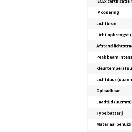
IECEx certificati
IP codering
Lichtbron
Licht opbrengst (
Afstand lichtstra
Peak beam intensi
Kleurtemperatuur
Lichtduur (uu:m
Oplaadbaar
Laadtijd (uu:mm)
Type batterij
Materiaal behuiz