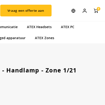
0
Vraag een offerte aan
municatie
ATEX Headsets
ATEX PC
ged apparatuur
ATEX Zones
 - Handlamp - Zone 1/21