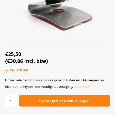
Cygnus
Accessoires & onderdelen
ATEX Werkverlichting
Dell
ATEX Fietsverlichting
ECOM Intruments
ATEX Waarschuwingslampen
Fluke
Accessoires & onderdelen
€25,50
Getac
Batterijen
(€30,86 Incl. btw)
Honeywell
CA. 1 WEEK
i.safe MOBILE
Universele helmclip voor montage van UK 4AA en 3AA lampen op
diverse helmtypes, eenvoudige bevestiging.
Lees meer
JCB
Toevoegen aan winkelwagen
Jenson