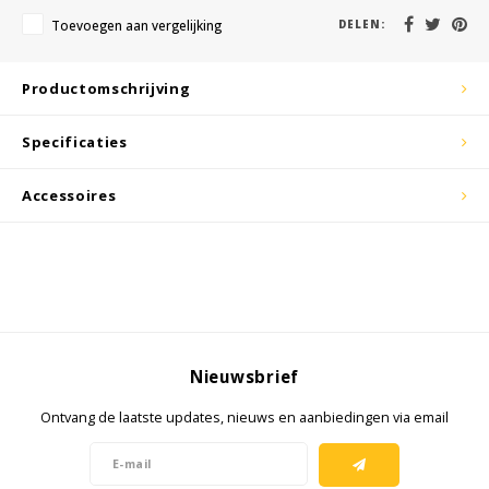
KSE-lights
Toevoegen aan vergelijking
DELEN:
Ledlenser
Productomschrijving
LIND
Specificaties
Nokia
Accessoires
Panasonic
Peli
Pelco
Nieuwsbrief
Pepperl + Fuchs
Ontvang de laatste updates, nieuws en aanbiedingen via email
RealWear
Ruggear