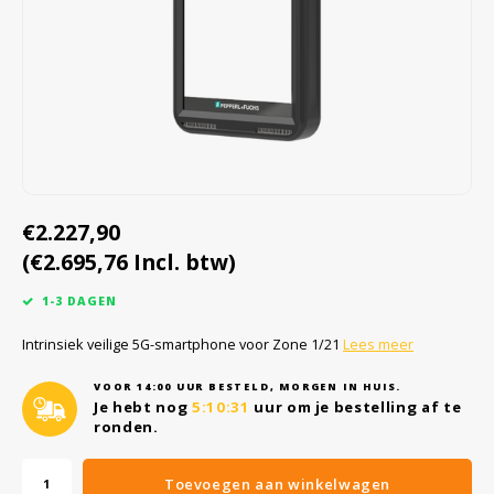
Cygnus
Accessoires & onderdelen
ATEX Werkverlichting
Dell
ATEX Fietsverlichting
ECOM Intruments
ATEX Waarschuwingslampen
Fluke
Accessoires & onderdelen
€2.227,90
Getac
Batterijen
(€2.695,76 Incl. btw)
Honeywell
1-3 DAGEN
i.safe MOBILE
Intrinsiek veilige 5G-smartphone voor Zone 1/21
Lees meer
VOOR 14:00 UUR BESTELD, MORGEN IN HUIS.
JCB
Je hebt nog
5:10:31
uur om je bestelling af te
ronden.
Jenson
Toevoegen aan winkelwagen