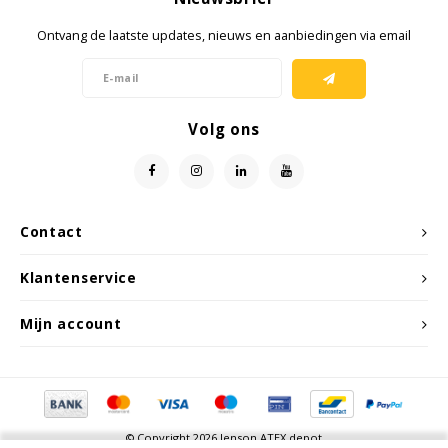
Ontvang de laatste updates, nieuws en aanbiedingen via email
Samsung
Sonim
Volg ons
Sorama
Streamlight
Contact
UK Underwater Kinetics
Klantenservice
Wolf
Mijn account
Xshielder
© Copyright 2026 Jenson ATEX depot