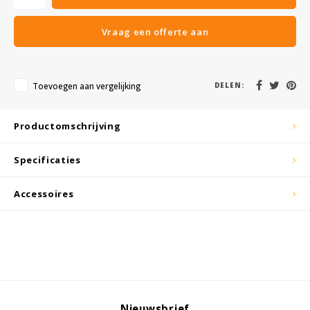
KSE-lights
Vraag een offerte aan
Ledlenser
LIND
Toevoegen aan vergelijking
DELEN:
Nokia
Productomschrijving
Panasonic
Specificaties
Peli
Accessoires
Pelco
Pepperl + Fuchs
r
,
nabijheidssensor
en
omgevingslichtsensor
.
RealWear
Nieuwsbrief
Ruggear