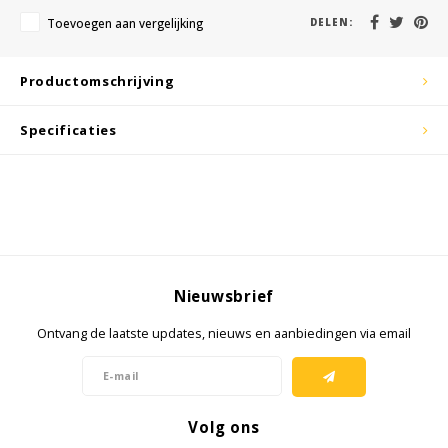
KSE-lights
Toevoegen aan vergelijking
DELEN:
Ledlenser
Productomschrijving
LIND
Specificaties
Nokia
Panasonic
Peli
Nieuwsbrief
Pelco
Ontvang de laatste updates, nieuws en aanbiedingen via email
Pepperl + Fuchs
RealWear
Volg ons
Ruggear