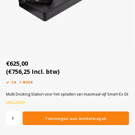
Cygnus
Accessoires & onderdelen
ATEX Werkverlichting
Dell
ATEX Fietsverlichting
ECOM Intruments
ATEX Waarschuwingslampen
Fluke
Accessoires & onderdelen
€625,00
Getac
Batterijen
(€756,25 Incl. btw)
Honeywell
CA. 1 WEEK
i.safe MOBILE
Multi Docking Station voor het opladen van maximaal vijf Smart-Ex 03
Lees meer
JCB
Toevoegen aan winkelwagen
Jenson