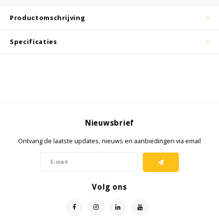
KSE-lights
Productomschrijving
Ledlenser
Specificaties
LIND
Nokia
Panasonic
Nieuwsbrief
Peli
Ontvang de laatste updates, nieuws en aanbiedingen via email
Pelco
Pepperl + Fuchs
Volg ons
RealWear
Ruggear