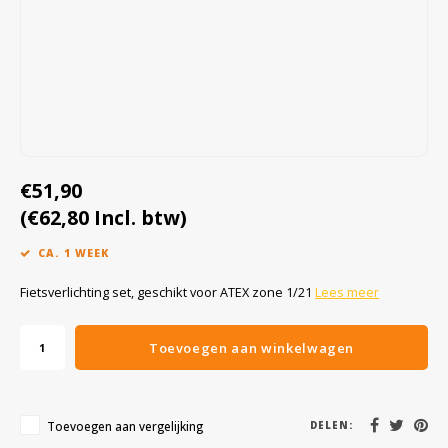
Cygnus
Accessoires & onderdelen
ATEX Werkverlichting
Dell
ATEX Fietsverlichting
IC
ECOM Intruments
ATEX Waarschuwingslampen
Fluke
Accessoires & onderdelen
X0203
€51,90
0095
Getac
Batterijen
(€62,80 Incl. btw)
hermoplastic Elastomer
CA. 1 WEEK
Honeywell
Fietsverlichting set, geschikt voor ATEX zone 1/21
LED Red
Lees meer
i.safe MOBILE
Toevoegen aan winkelwagen
 Cells
JCB
ation of 0.9mm
ive (-) pad and outer edge of cell
Jenson
rs (static)
Toevoegen aan vergelijking
DELEN: