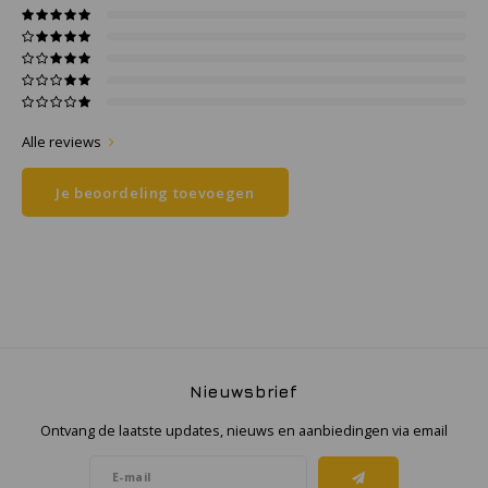
Samsung
Sonim
Alle reviews
Sorama
Je beoordeling toevoegen
Streamlight
UK Underwater Kinetics
Wolf
Xshielder
Nieuwsbrief
Ontvang de laatste updates, nieuws en aanbiedingen via email