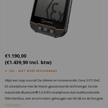
Cygnus
Accessoires & onderdelen
ATEX Werkverlichting
Dell
ATEX Fietsverlichting
ECOM Intruments
ATEX Waarschuwingslampen
Fluke
Accessoires & onderdelen
Getac
Batterijen
€1.190,00
(€1.439,90 Incl. btw)
Honeywell
EOL - NIET MEER BESCHIKBAAR
i.safe MOBILE
Altijd een stap vooruit! De slimme en innoverende Zone 2/Cl I Div2
JCB
EX smartphone met de meest geavanceerde technologie: Eerste
industriële Bluetooth® 5.0 ATEX smartphone met multifunctionele
Jenson
ISM-interface, een enorm intern geheugen van 64 GB en de hoogste
Lees meer