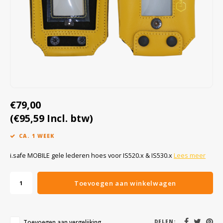
Cygnus
Accessoires & onderdelen
ATEX Werkverlichting
Dell
ATEX Fietsverlichting
ECOM Intruments
ATEX Waarschuwingslampen
Fluke
Accessoires & onderdelen
€79,00
Getac
Batterijen
(€95,59 Incl. btw)
Honeywell
CA. 1 WEEK
i.safe MOBILE
i.safe MOBILE gele lederen hoes voor IS520.x & IS530.x
Lees meer
JCB
Toevoegen aan winkelwagen
Jenson
Toevoegen aan vergelijking
DELEN: