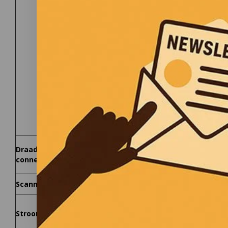
Optioneel toetsenbord dock:
DC stroom
USB 3.2 Gen 1 Type-A X3
LAN (RJ45)
HDMI
2.0
Display port 1.2
Serial port (9-pin; D-sub)
Optional: RF antenna
®
Intel
Wi-Fi 6 AX201, 802.11ax, Bluetoot
Draadloze
Optioneel:
4G LTE mobile broadband +
connectiviteit:
Optioneel:
Smart card reader of HF R
Scanner/reader:
FHD webcam
OR (Optioneel:)
Window
AC adapter (90W, 100-240VAC, 50/60H
Stroom:
Li-ion batterij 2040mAh x 2