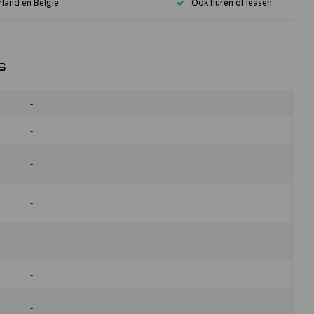
rland en België
Ook huren of leasen
s
-
-
-
-
-
-
-