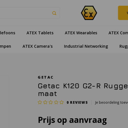
lefoons
ATEX Tablets
ATEX Wearables
ATEX Com
ampen
ATEX Camera's
Industrial Networking
Rug
GETAC
Getac K120 G2-R Rugge
maat
0
REVIEWS
Je beoordeling toe
Prijs op aanvraag