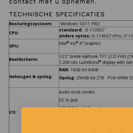
contact met u opnemen.
TECHNISCHE SPECIFICATIES
Besturingssysteem:
Windows 10/11 PRO
standaard:
i5-1135G7
CPU:
andere opties:
i5-1145G7 vPro, i7-1
®
®
e
Intel
Iris
X
Graphics
GPU:
12.5" brede kijkhoek TFT LCD FHD (19
Beeldscherm:
®
1,200 nits LumiBond
display with Get
RAM:
16GB tot 64GB
Geheugen & opslag:
Opslag:
256GB tot 2TB PCIe NVMe S
Audio in/uit combo
DC in Jack
USB 3.2 Gen 2 Type-A
I/O:
Thunderbolt™ 4
LAN (RJ-45)
HDMI 2.0