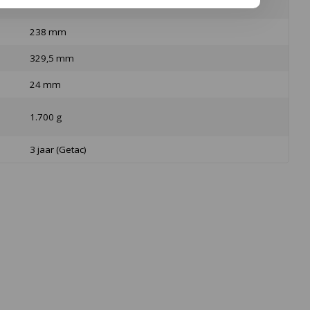
238 mm
329,5 mm
24 mm
1.700 g
3 jaar (Getac)