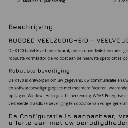
Meer dan 10 jaar ervaring
Groot
Beschrijving
RUGGED VEELZIJDIGHEID - VEELVOU
De K120 tablet levert meer kracht, meer connectiviteit en meer ge
robuuste vormfactor die voldoet aan de nieuwste specificaties op m
Robuuste beveiliging
De K120 is ontworpen om uw gegevens, uw communicatie en uw 
en softwarebeveiligingsopties met meerdere factoren, waaronder 
opslag en Windows Hello gezichtsherkenning. WPA3-Enterprise enc
verbeterde draadloze beveiliging ten opzichte van vorige generati
De Configuratie is aanpasbaar, Vr
offerte aan met uw benodigdheden