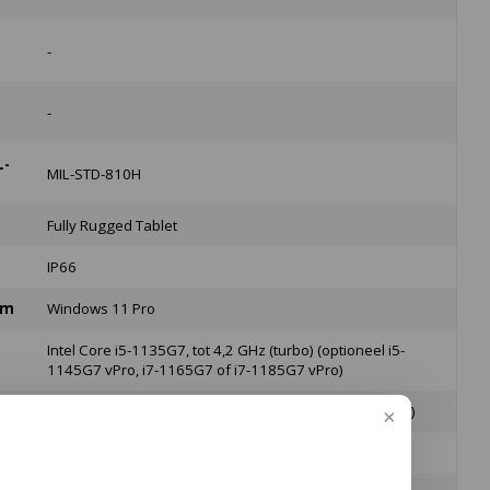
-
-
L-
MIL-STD-810H
Fully Rugged Tablet
IP66
em
Windows 11 Pro
Intel Core i5-1135G7, tot 4,2 GHz (turbo) (optioneel i5-
1145G7 vPro, i7-1165G7 of i7-1185G7 vPro)
256 GB PCIe NVMe SSD (optioneel 512 GB, 1 TB of 2 TB)
12,5 inch