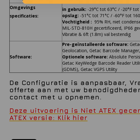
Omgevings
in gebruik:
-29°C tot 63°C / -20°F tot
opslag:
-51°C tot 71°C / -60°F tot 16
specificaties:
Vochtigheid :
95% RH, niet condens
MIL-STD-810H gecertificeerd, IP66 gece
Vibratie & 6ft (1.8m) val bestendig
Pre-geïnstalleerde software:
Getac
Geolocation, Getac Barcode Manager
Software:
Optionele software:
Absolute Persis
Getac KeyWedge Barcode Reader Utili
(GDMS), Getac VGPS Utility
De Configuratie is aanpasbaar, Vr
offerte aan met uw benodigdheden
contact met u opnemen.
Deze uitvoering is Niet ATEX gecer
ATEX versie: Klik hier