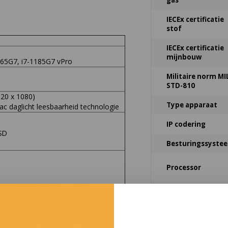
gas
IECEx certificatie
stof
IECEx certificatie
mijnbouw
165G7, i7-1185G7 vPro
Militaire norm MI
STD-810
20 x 1080)
Type apparaat
ac daglicht leesbaarheid technologie
IP codering
SD
Besturingssyste
Processor
Geheugen
Schermgrootte