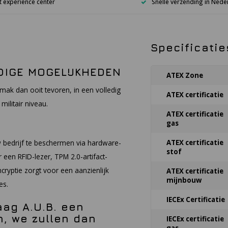
 experience center
Snelle verzending in Nede
Specificatie
DIGE MOGELIJKHEDEN
ATEX Zone
mak dan ooit tevoren, in een volledig
ATEX certificatie
ilitair niveau.
ATEX certificatie
gas
bedrijf te beschermen via hardware-
ATEX certificatie
stof
een RFID-lezer, TPM 2.0-artifact-
ryptie zorgt voor een aanzienlijk
ATEX certificatie
mijnbouw
es.
IECEx Certificatie
aag A.U.B. een
, we zullen dan
IECEx certificatie