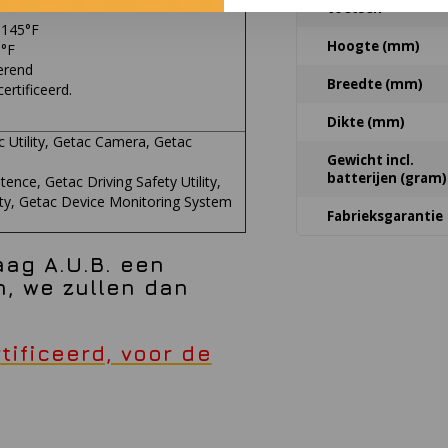
toetsen
 145°F
Hoogte (mm)
0°F
erend
Breedte (mm)
rtificeerd.
Dikte (mm)
 Utility, Getac Camera, Getac
Gewicht incl.
,
batterijen (gram)
tence, Getac Driving Safety Utility,
ty, Getac Device Monitoring System
Fabrieksgarantie
aag A.U.B. een
, we zullen dan
tificeerd, voor de