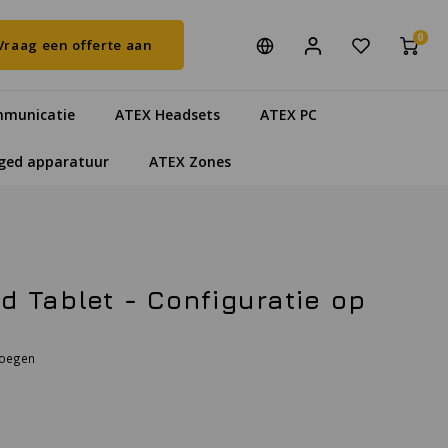
0
Vraag een offerte aan
municatie
ATEX Headsets
ATEX PC
ged apparatuur
ATEX Zones
d Tablet - Configuratie op
voegen