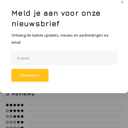
Vraag een offerte aan
KSE-lights
Meld je aan voor onze
Ledlenser
nieuwsbrief
LIND
Ontvang de laatste updates, nieuws en aanbiedingen via
Toevoegen aan vergelijking
DELEN:
email
Nokia
Productomschrijving
Panasonic
Specificaties
Peli
Abonneer
Pelco
0
STERREN OP BASIS VAN
0
BEOORDELINGEN
0
Reviews
Pepperl + Fuchs
RealWear
Ruggear