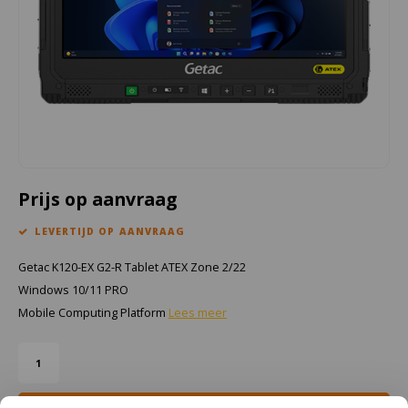
Cygnus
Accessoires & onderdelen
ATEX Werkverlichting
Dell
ATEX Fietsverlichting
ECOM Intruments
ATEX Waarschuwingslampen
Fluke
Accessoires & onderdelen
Getac
Batterijen
Prijs op aanvraag
LEVERTIJD OP AANVRAAG
Honeywell
Getac K120-EX G2-R Tablet ATEX Zone 2/22
i.safe MOBILE
Windows 10/11 PRO
Mobile Computing Platform
Lees meer
JCB
Jenson