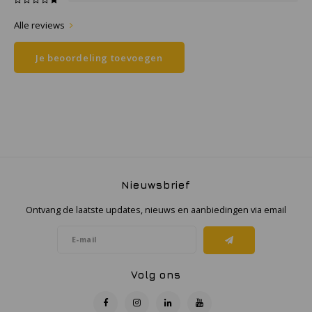
Alle reviews
Samsung
Je beoordeling toevoegen
Sonim
Sorama
Streamlight
UK Underwater Kinetics
Nieuwsbrief
Wolf
Ontvang de laatste updates, nieuws en aanbiedingen via email
Xshielder
Volg ons