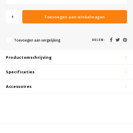
KSE-lights
Ledlenser
Toevoegen aan winkelwagen
LIND
Toevoegen aan vergelijking
DELEN:
Nokia
Productomschrijving
Panasonic
Specificaties
Peli
Accessoires
Pelco
Pepperl + Fuchs
RealWear
Ruggear