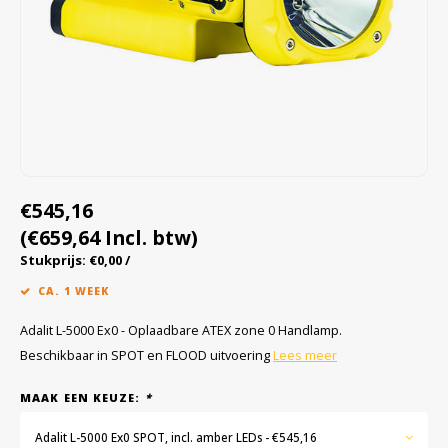
Cygnus
Accessoires & onderdelen
ATEX Werkverlichting
Dell
ATEX Fietsverlichting
ECOM Intruments
ATEX Waarschuwingslampen
Fluke
Accessoires & onderdelen
€545,16
Getac
Batterijen
(€659,64 Incl. btw)
Honeywell
Stukprijs: €0,00 /
CA. 1 WEEK
i.safe MOBILE
Adalit L-5000 Ex0 - Oplaadbare ATEX zone 0 Handlamp.
JCB
Beschikbaar in SPOT en FLOOD uitvoering
Lees meer
MAAK EEN KEUZE:
*
Jenson
Adalit L-5000 Ex0 SPOT, incl. amber LEDs - €545,16