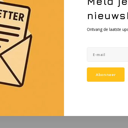
Meld j
nieuws
Ontvang de laatste up
Abonneer