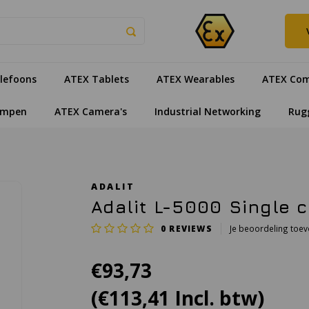
lefoons
ATEX Tablets
ATEX Wearables
ATEX Com
ampen
ATEX Camera's
Industrial Networking
Rug
ADALIT
Adalit L-5000 Single c
0
REVIEWS
Je beoordeling toe
€93,73
(€113,41 Incl. btw)