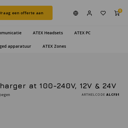
0
Vraag een offerte aan
municatie
ATEX Headsets
ATEX PC
ged apparatuur
ATEX Zones
harger at 100-240V, 12V & 24V
voegen
ARTIKELCODE
ALCF51