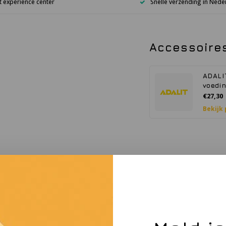
 experience center
Snelle verzending in Nede
Accessoire
ADALI
voedin
€27,30
Bekijk