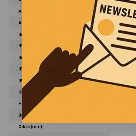
ATEX certificatie stof
-
ATEX certificatie mijnbouw
-
IECEx Certificatie
-
IECEx certificatie gas
-
IECEx certificatie stof
-
IECEx certificatie mijnbouw
-
IP codering
-
Kleur
-
Hoogte (mm)
-
Breedte (mm)
-
Dikte (mm)
-