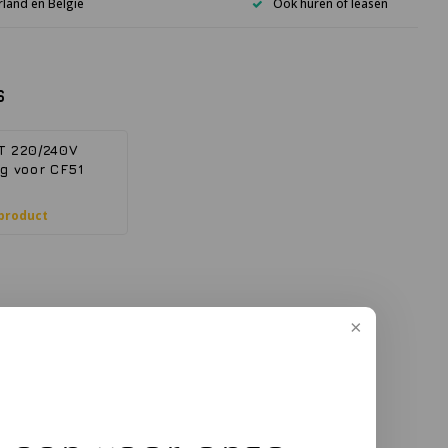
rland en België
Ook huren of leasen
s
T 220/240V
g voor CF51
 product