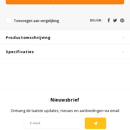
KSE-lights
Ledlenser
Toevoegen aan vergelijking
DELEN:
LIND
Productomschrijving
Nokia
Specificaties
Panasonic
 variant)
Peli
Pelco
:2014, EN 60079-31:2014
Nieuwsbrief
Pepperl + Fuchs
Ontvang de laatste updates, nieuws en aanbiedingen via email
RealWear
 GPU
refurbished iPhone 17 Pro Max)
D
Ruggear