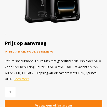
Cygnus
Accessoires & onderdelen
ATEX Werkverlichting
Dell
ATEX Fietsverlichting
ECOM Intruments
ATEX Waarschuwingslampen
Fluke
Accessoires & onderdelen
Prijs op aanvraag
Getac
Batterijen
BEL / MAIL VOOR LEVERINFO
Refurbished iPhone 17 Pro Max met gecertificeerde Xshielder ATEX
Honeywell
Zone 1/21 behuizing. Keuze uit ATEX of ATEX/IECEx variant en 256
GB, 512 GB, 1 TB of 2 TB opslag. 48 MP camera met LiDAR, 6,9 inch
i.safe MOBILE
OLED.
Lees meer
JCB
Jenson
Vraag een offerte aan