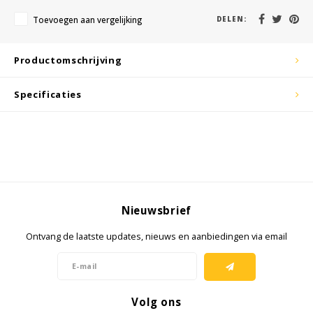
KSE-lights
Toevoegen aan vergelijking
DELEN:
Ledlenser
Productomschrijving
LIND
Specificaties
Nokia
Panasonic
Peli
Pelco
Nieuwsbrief
Ontvang de laatste updates, nieuws en aanbiedingen via email
Pepperl + Fuchs
RealWear
Volg ons
Ruggear