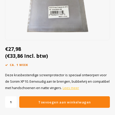
Cygnus
Accessoires & onderdelen
ATEX Werkverlichting
Dell
ATEX Fietsverlichting
ECOM Intruments
ATEX Waarschuwingslampen
Fluke
Accessoires & onderdelen
€27,98
Getac
Batterijen
(€33,86 Incl. btw)
CA. 1 WEEK
Honeywell
Deze krasbestendige screenprotector is speciaal ontworpen voor
i.safe MOBILE
de Sonim XP10. Eenvoudig aan te brengen, bubbelvrij en compatibel
met handschoenen en natte vingers.
Lees meer
JCB
Toevoegen aan winkelwagen
Jenson