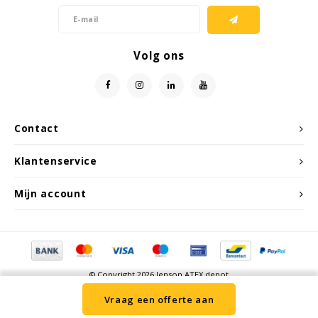
Samsung
Volg ons
Sonim
Sorama
Contact
Streamlight
Klantenservice
UK Underwater Kinetics
Mijn account
Wolf
Xshielder
© Copyright 2026 Jenson ATEX depot
Vraag een offerte aan