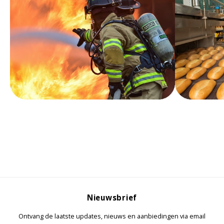
KSE-lights
Ledlenser
LIND
Nokia
Panasonic
Peli
Pelco
Pepperl + Fuchs
Nieuwsbrief
RealWear
Ontvang de laatste updates, nieuws en aanbiedingen via email
Ruggear