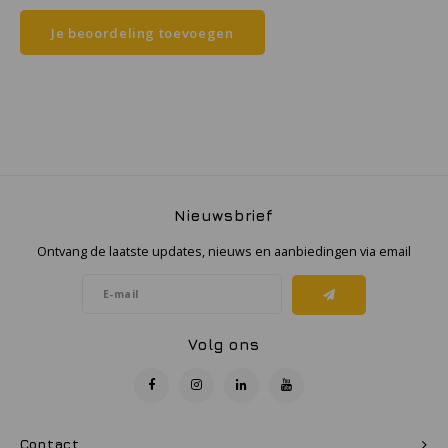
Je beoordeling toevoegen
Samsung
Sonim
Sorama
Streamlight
Nieuwsbrief
UK Underwater Kinetics
Ontvang de laatste updates, nieuws en aanbiedingen via email
Wolf
Xshielder
Volg ons
Contact