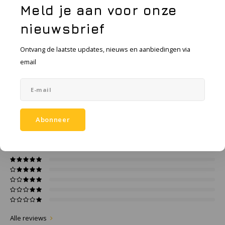
Vraag een offerte aan
KSE-lights
Meld je aan voor onze
nieuwsbrief
Ledlenser
Toevoegen aan vergelijking
DELEN:
Ontvang de laatste updates, nieuws en aanbiedingen via
LIND
email
Productomschrijving
Nokia
Specificaties
Panasonic
Abonneer
0
STERREN OP BASIS VAN
0
BEOORDELINGEN
Peli
0
Reviews
Pelco
Pepperl + Fuchs
RealWear
Alle reviews
Ruggear