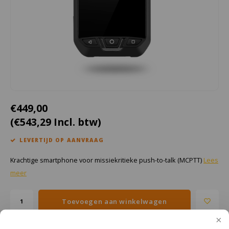
Cygnus
Accessoires & onderdelen
ATEX Werkverlichting
Dell
ATEX Fietsverlichting
ECOM Intruments
ATEX Waarschuwingslampen
Fluke
Accessoires & onderdelen
€449,00
Getac
Batterijen
(€543,29 Incl. btw)
Honeywell
LEVERTIJD OP AANVRAAG
i.safe MOBILE
Krachtige smartphone voor missiekritieke push-to-talk (MCPTT)
Lees
meer
JCB
Toevoegen aan winkelwagen
Jenson