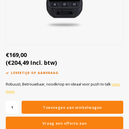
Cygnus
Accessoires & onderdelen
ATEX Werkverlichting
Dell
ATEX Fietsverlichting
ECOM Intruments
ATEX Waarschuwingslampen
Fluke
Accessoires & onderdelen
€169,00
Getac
Batterijen
(€204,49 Incl. btw)
LEVERTIJD OP AANVRAAG
Honeywell
Robuust, Betrouwbaar, noodknop en ideaal voor push to talk
Lees
i.safe MOBILE
meer
JCB
Toevoegen aan winkelwagen
Jenson
Vraag een offerte aan