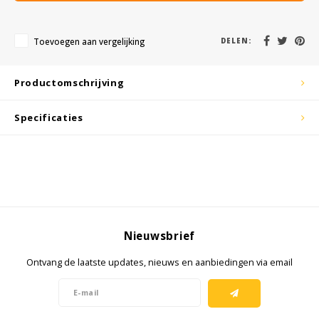
KSE-lights
Ledlenser
Toevoegen aan vergelijking
DELEN:
LIND
Productomschrijving
Nokia
Specificaties
Panasonic
Peli
Pelco
Nieuwsbrief
Pepperl + Fuchs
Ontvang de laatste updates, nieuws en aanbiedingen via email
RealWear
Ruggear