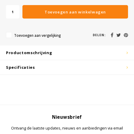
KSE-lights
Toevoegen aan winkelwagen
Ledlenser
LIND
Toevoegen aan vergelijking
DELEN:
Nokia
Productomschrijving
Panasonic
Specificaties
Peli
Pelco
Pepperl + Fuchs
Nieuwsbrief
RealWear
Ontvang de laatste updates, nieuws en aanbiedingen via email
Ruggear