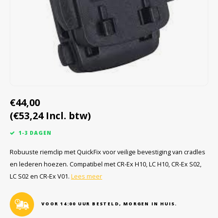
Cygnus
Accessoires & onderdelen
ATEX Werkverlichting
Dell
ATEX Fietsverlichting
ECOM Intruments
ATEX Waarschuwingslampen
Fluke
Accessoires & onderdelen
€44,00
Getac
Batterijen
(€53,24 Incl. btw)
Honeywell
1-3 DAGEN
i.safe MOBILE
Robuuste riemclip met QuickFix voor veilige bevestiging van cradles
en lederen hoezen. Compatibel met CR-Ex H10, LC H10, CR-Ex S02,
JCB
LC S02 en CR-Ex V01.
Lees meer
Jenson
VOOR 14:00 UUR BESTELD, MORGEN IN HUIS.