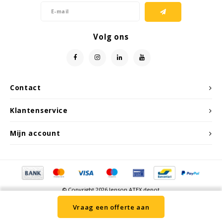
Samsung
Volg ons
Sonim
Sorama
Contact
Streamlight
Klantenservice
UK Underwater Kinetics
Mijn account
Wolf
Xshielder
© Copyright 2026 Jenson ATEX depot
Vraag een offerte aan