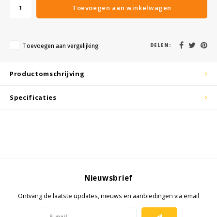
KSE-lights
Toevoegen aan winkelwagen
Ledlenser
Toevoegen aan vergelijking
DELEN:
LIND
Productomschrijving
Nokia
Specificaties
Panasonic
Peli
Pelco
Pepperl + Fuchs
Nieuwsbrief
RealWear
Ontvang de laatste updates, nieuws en aanbiedingen via email
Ruggear