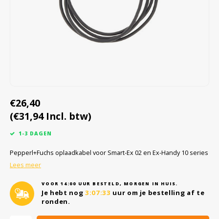
Cygnus
Accessoires & onderdelen
ATEX Werkverlichting
Dell
ATEX Fietsverlichting
ECOM Intruments
ATEX Waarschuwingslampen
Fluke
Accessoires & onderdelen
€26,40
Getac
Batterijen
(€31,94 Incl. btw)
Honeywell
1-3 DAGEN
i.safe MOBILE
Pepperl+Fuchs oplaadkabel voor Smart-Ex 02 en Ex-Handy 10 series
Lees meer
JCB
VOOR 14:00 UUR BESTELD, MORGEN IN HUIS.
Je hebt nog
3:07:33
uur om je bestelling af te
Jenson
ronden.