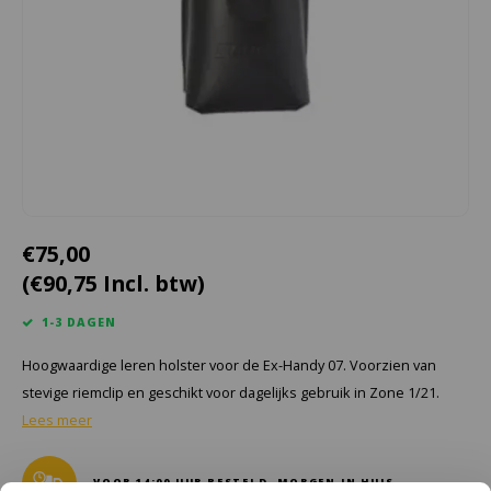
Cygnus
Accessoires & onderdelen
ATEX Werkverlichting
Dell
ATEX Fietsverlichting
ECOM Intruments
ATEX Waarschuwingslampen
Fluke
Accessoires & onderdelen
Getac
Batterijen
€75,00
(€90,75 Incl. btw)
Honeywell
1-3 DAGEN
i.safe MOBILE
Hoogwaardige leren holster voor de Ex-Handy 07. Voorzien van
JCB
stevige riemclip en geschikt voor dagelijks gebruik in Zone 1/21.
Lees meer
Jenson
VOOR 14:00 UUR BESTELD, MORGEN IN HUIS.