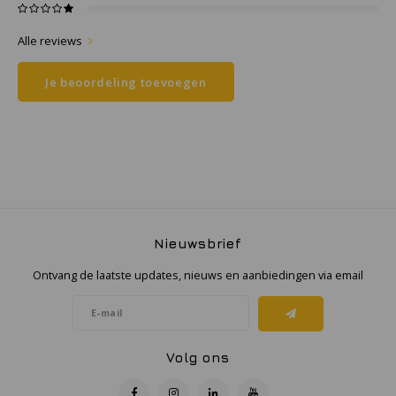
Alle reviews
Samsung
Je beoordeling toevoegen
Sonim
Sorama
Streamlight
UK Underwater Kinetics
Nieuwsbrief
Wolf
Ontvang de laatste updates, nieuws en aanbiedingen via email
Xshielder
Volg ons