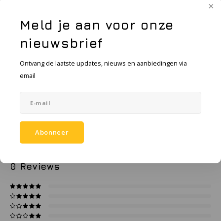
KSE-lights
Meld je aan voor onze
Ledlenser
Toevoegen aan winkelwagen
nieuwsbrief
LIND
Ontvang de laatste updates, nieuws en aanbiedingen via
Toevoegen aan vergelijking
DELEN:
Nokia
email
Productomschrijving
Panasonic
Specificaties
Peli
Abonneer
Pelco
0
STERREN OP BASIS VAN
0
BEOORDELINGEN
0
Reviews
Pepperl + Fuchs
RealWear
Ruggear