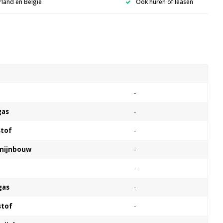
rland en België
Ook huren of leasen
s
-
gas
-
stof
-
 mijnbouw
-
-
gas
-
stof
-