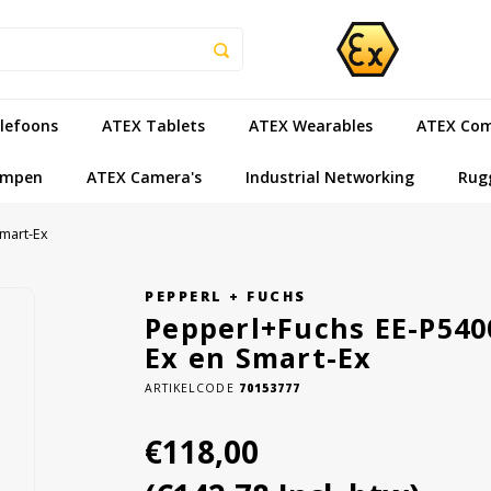
lefoons
ATEX Tablets
ATEX Wearables
ATEX Com
ampen
ATEX Camera's
Industrial Networking
Rug
Smart-Ex
PEPPERL + FUCHS
Pepperl+Fuchs EE-P540
Ex en Smart-Ex
ARTIKELCODE
70153777
€118,00