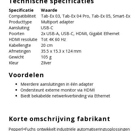
Technische specificaties
Specificatie
Waarde
Compatibiliteit
Tab-Ex 03, Tab-Ex 04 Pro, Tab-Ex 05, Smart-Ex
Producttype
Multiport adapter
Aansluiting
USB-C
Poorten
2x USB-A, USB-C, HDMI, Gigabit Ethernet
HDMI resolutie
Tot 4K 60 Hz
Kabellengte
20 cm
Afmetingen
35.5 x 15.3 x 124 mm
Gewicht
105 g
Kleur
Zilver
Voordelen
Meerdere aansluitingen in één adapter
Ondersteunt externe monitor via HDMI
Biedt bekabelde netwerkverbinding via Ethernet
Korte omschrijving fabrikant
Pepperl+Fuchs ontwikkelt industriële automatiseringsoplossinge