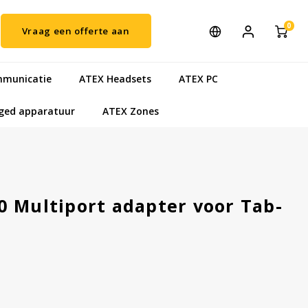
0
Vraag een offerte aan
municatie
ATEX Headsets
ATEX PC
ged apparatuur
ATEX Zones
0 Multiport adapter voor Tab-