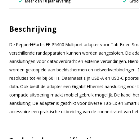
Meer dan 10 jaar ervaring
Groot
Beschrijving
De Pepperl+Fuchs EE-P5400 Multiport adapter voor Tab-Ex en Sm
verschillende randapparaten kunnen worden aangesloten. De ada
aansluitingen voor dataoverdracht en externe verbindingen. Hier
worden gekoppeld aan beeldschermen en netwerkverbindingen. 
resoluties tot 4K bij 60 Hz. Daarnaast zijn USB-A en USB-C poort
data. Ook biedt de adapter een Gigabit Ethernet-aansluiting voo
compacte uitvoering maakt mobiel gebruik mogelijk. De kabel hee
aansluiting. De adapter is geschikt voor diverse Tab-Ex en Smart
accessoire een praktische uitbreiding van de connectiviteit van het