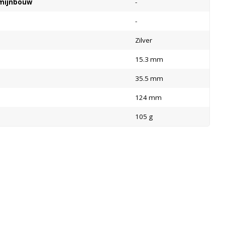
e mijnbouw
-
-
Zilver
15.3 mm
35.5 mm
124 mm
105 g