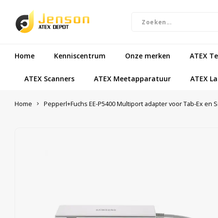
Home
Kenniscentrum
Onze merken
ATEX Te
ATEX Scanners
ATEX Meetapparatuur
ATEX L
Home
Pepperl+Fuchs EE-P5400 Multiport adapter voor Tab-Ex en 