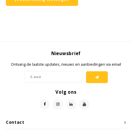
Samsung
Sonim
Sorama
Nieuwsbrief
Streamlight
Ontvang de laatste updates, nieuws en aanbiedingen via email
UK Underwater Kinetics
Wolf
Volg ons
Xshielder
Contact