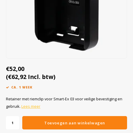
Cygnus
Accessoires & onderdelen
ATEX Werkverlichting
Dell
ATEX Fietsverlichting
ECOM Intruments
ATEX Waarschuwingslampen
Fluke
Accessoires & onderdelen
Getac
Batterijen
€52,00
(€62,92 Incl. btw)
Honeywell
CA. 1 WEEK
i.safe MOBILE
Retainer met riemclip voor Smart-Ex 03 voor veilige bevestiging en
JCB
gebruik.
Lees meer
Jenson
Toevoegen aan winkelwagen