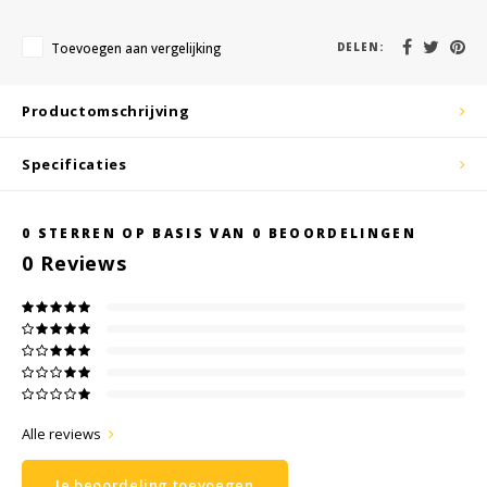
KSE-lights
Toevoegen aan vergelijking
DELEN:
Ledlenser
Productomschrijving
LIND
Specificaties
Nokia
Panasonic
0
STERREN OP BASIS VAN
0
BEOORDELINGEN
0
Reviews
Peli
Pelco
Pepperl + Fuchs
RealWear
Alle reviews
Je beoordeling toevoegen
Ruggear