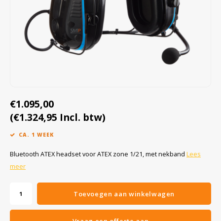
Cygnus
Accessoires & onderdelen
ATEX Werkverlichting
Dell
ATEX Fietsverlichting
ECOM Intruments
ATEX Waarschuwingslampen
Fluke
Accessoires & onderdelen
€1.095,00
Getac
Batterijen
(€1.324,95 Incl. btw)
Honeywell
CA. 1 WEEK
i.safe MOBILE
Bluetooth ATEX headset voor ATEX zone 1/21, met nekband
Lees
meer
JCB
Toevoegen aan winkelwagen
Jenson
Vraag een offerte aan