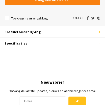
KSE-lights
Ledlenser
Toevoegen aan vergelijking
DELEN:
 Range activated)
LIND
Productomschrijving
Nokia
Specificaties
Panasonic
Peli
Pelco
Pepperl + Fuchs
Nieuwsbrief
Ontvang de laatste updates, nieuws en aanbiedingen via email
RealWear
Ruggear