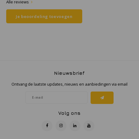
Alle reviews
Samsung
Je beoordeling toevoegen
Sonim
Sorama
Streamlight
Nieuwsbrief
UK Underwater Kinetics
Ontvang de laatste updates, nieuws en aanbiedingen via email
Wolf
Xshielder
Volg ons