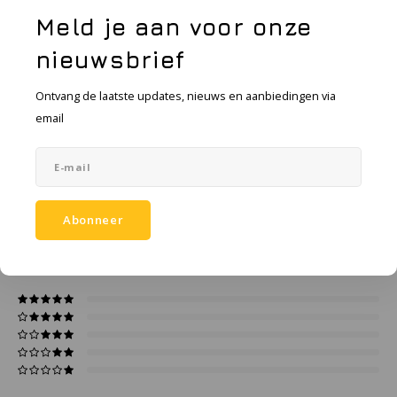
KSE-lights
Vraag een offerte aan
Meld je aan voor onze
Ledlenser
nieuwsbrief
Toevoegen aan vergelijking
DELEN:
LIND
Ontvang de laatste updates, nieuws en aanbiedingen via
email
Nokia
Productomschrijving
Panasonic
Specificaties
Abonneer
Peli
0
STERREN OP BASIS VAN
0
BEOORDELINGEN
0
Reviews
Pelco
Pepperl + Fuchs
RealWear
Ruggear