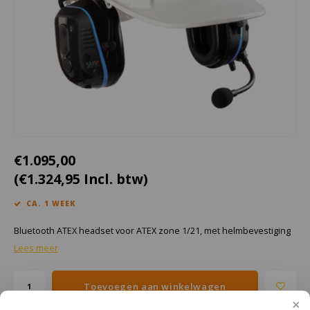
Cygnus
Accessoires & onderdelen
ATEX Werkverlichting
Dell
ATEX Fietsverlichting
ECOM Intruments
ATEX Waarschuwingslampen
Fluke
Accessoires & onderdelen
Getac
Batterijen
€1.095,00
(€1.324,95 Incl. btw)
Honeywell
CA. 1 WEEK
i.safe MOBILE
Bluetooth ATEX headset voor ATEX zone 1/21, met helmbevestiging
JCB
Lees meer
Jenson
Toevoegen aan winkelwagen