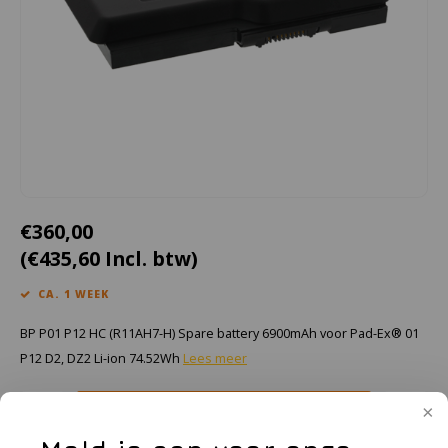
Cygnus
Accessoires & onderdelen
ATEX Werkverlichting
Dell
ATEX Fietsverlichting
ECOM Intruments
ATEX Waarschuwingslampen
Fluke
Accessoires & onderdelen
Getac
Batterijen
€360,00
(€435,60 Incl. btw)
Honeywell
CA. 1 WEEK
i.safe MOBILE
BP P01 P12 HC (R11AH7-H) Spare battery 6900mAh voor Pad-Ex® 01
JCB
P12 D2, DZ2 Li-ion 74.52Wh
Lees meer
Jenson
Toevoegen aan winkelwagen