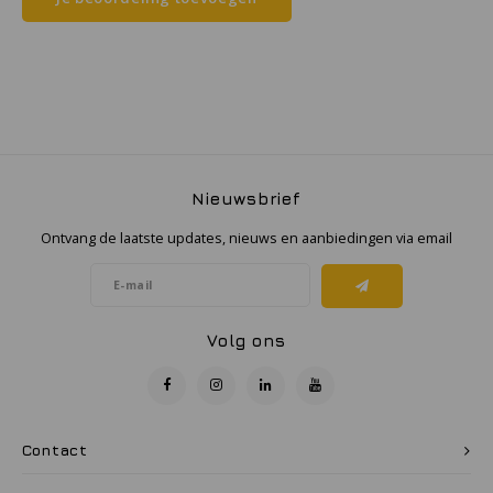
Samsung
Sonim
Sorama
Nieuwsbrief
Streamlight
Ontvang de laatste updates, nieuws en aanbiedingen via email
UK Underwater Kinetics
Wolf
Volg ons
Xshielder
Contact