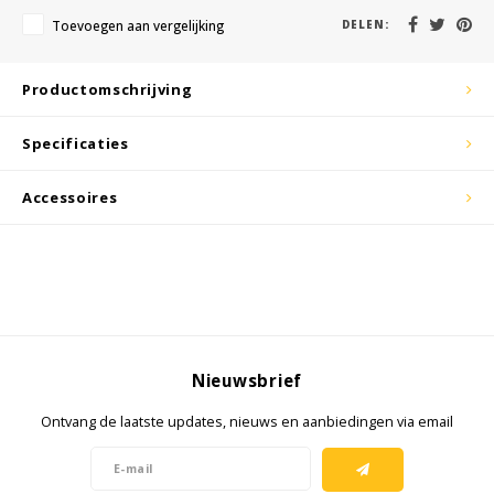
KSE-lights
Toevoegen aan vergelijking
DELEN:
Ledlenser
Productomschrijving
LIND
Specificaties
Nokia
Accessoires
Panasonic
Peli
Pelco
Nieuwsbrief
Pepperl + Fuchs
Ontvang de laatste updates, nieuws en aanbiedingen via email
RealWear
Ruggear