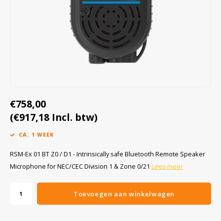
Cygnus
Accessoires & onderdelen
ATEX Werkverlichting
Dell
ATEX Fietsverlichting
ECOM Intruments
ATEX Waarschuwingslampen
Fluke
Accessoires & onderdelen
€758,00
Getac
Batterijen
(€917,18 Incl. btw)
Honeywell
CA. 1 WEEK
i.safe MOBILE
RSM-Ex 01 BT Z0 / D1 - Intrinsically safe Bluetooth Remote Speaker
Microphone for NEC/CEC Division 1 & Zone 0/21
Lees meer
JCB
Toevoegen aan winkelwagen
Jenson