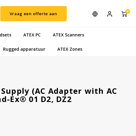
0
Vraag een offerte aan
dsets
ATEX PC
ATEX Scanners
Rugged apparatuur
ATEX Zones
 Supply (AC Adapter with AC
ad-Ex® 01 D2, DZ2