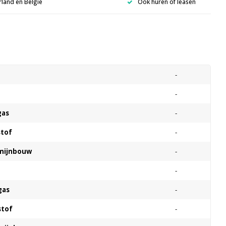
rland en België
Ook huren of leasen
s
-
-
gas
-
stof
-
 mijnbouw
-
-
gas
-
stof
-