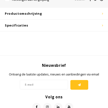
KSE-lights
Ledlenser
Productomschrijving
LIND
Specificaties
Nokia
Panasonic
Peli
Nieuwsbrief
Pelco
Ontvang de laatste updates, nieuws en aanbiedingen via email
Pepperl + Fuchs
RealWear
Volg ons
Ruggear