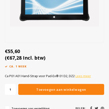
Cygnus
Accessoires & onderdelen
ATEX Werkverlichting
Dell
ATEX Fietsverlichting
ECOM Intruments
ATEX Waarschuwingslampen
Fluke
Accessoires & onderdelen
€55,60
Getac
Batterijen
(€67,28 Incl. btw)
Honeywell
CA. 1 WEEK
i.safe MOBILE
Ca P01 A01 Hand-Strap voor Pad-Ex® 01 D2, DZ2
Lees meer
JCB
Toevoegen aan winkelwagen
Jenson
Toevoegen aan vergelijking
DELEN: