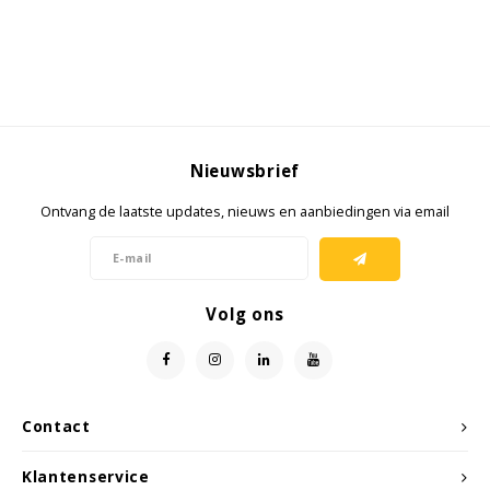
Samsung
Sonim
Sorama
Nieuwsbrief
Ontvang de laatste updates, nieuws en aanbiedingen via email
Streamlight
UK Underwater Kinetics
Volg ons
Wolf
Xshielder
Contact
Klantenservice