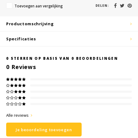
KSE-lights
Toevoegen aan vergelijking
DELEN:
Ledlenser
Productomschrijving
LIND
Specificaties
Nokia
0
STERREN OP BASIS VAN
0
BEOORDELINGEN
Panasonic
0
Reviews
Peli
Pelco
Pepperl + Fuchs
Alle reviews
RealWear
Je beoordeling toevoegen
Ruggear