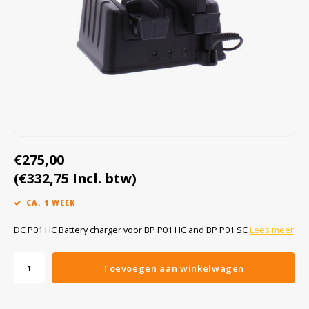
Cygnus
Accessoires & onderdelen
ATEX Werkverlichting
Dell
ATEX Fietsverlichting
ECOM Intruments
ATEX Waarschuwingslampen
Fluke
Accessoires & onderdelen
Getac
Batterijen
€275,00
(€332,75 Incl. btw)
Honeywell
CA. 1 WEEK
i.safe MOBILE
DC P01 HC Battery charger voor BP P01 HC and BP P01 SC
Lees meer
JCB
Toevoegen aan winkelwagen
Jenson