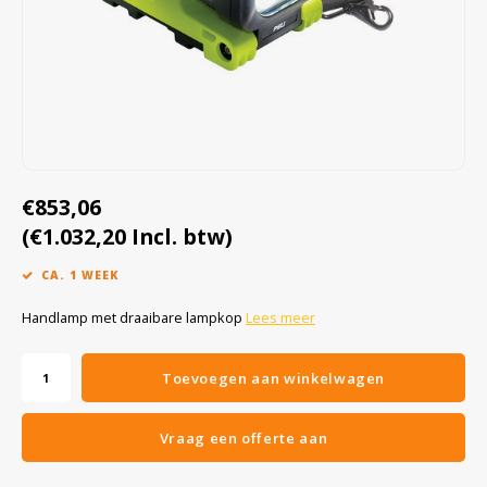
Cygnus
Accessoires & onderdelen
ATEX Werkverlichting
Dell
ATEX Fietsverlichting
ECOM Intruments
ATEX Waarschuwingslampen
Fluke
Accessoires & onderdelen
€853,06
Getac
Batterijen
(€1.032,20 Incl. btw)
CA. 1 WEEK
Honeywell
Handlamp met draaibare lampkop
Lees meer
i.safe MOBILE
Toevoegen aan winkelwagen
JCB
Vraag een offerte aan
Jenson