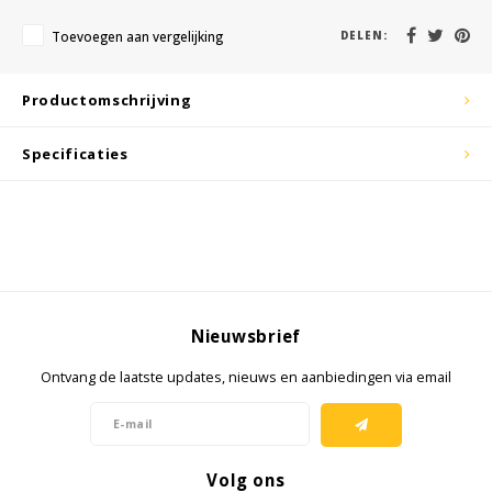
KSE-lights
Toevoegen aan vergelijking
DELEN:
Ledlenser
Productomschrijving
LIND
Specificaties
Nokia
Panasonic
Peli
Pelco
Nieuwsbrief
Ontvang de laatste updates, nieuws en aanbiedingen via email
Pepperl + Fuchs
RealWear
Volg ons
Ruggear