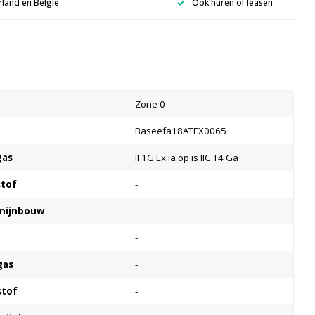
rland en België
Ook huren of leasen
s
Zone 0
Baseefa18ATEX0065
gas
II 1G Ex ia op is IIC T4 Ga
stof
-
 mijnbouw
-
-
gas
-
stof
-