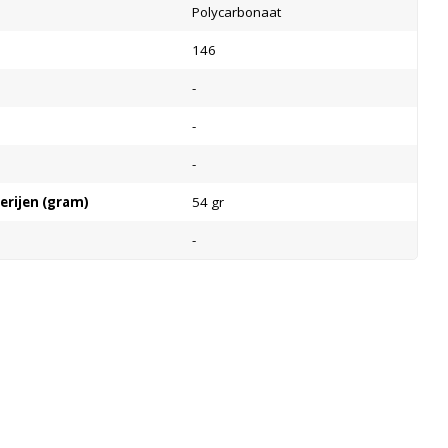
Polycarbonaat
146
-
-
-
terijen (gram)
54 gr
-