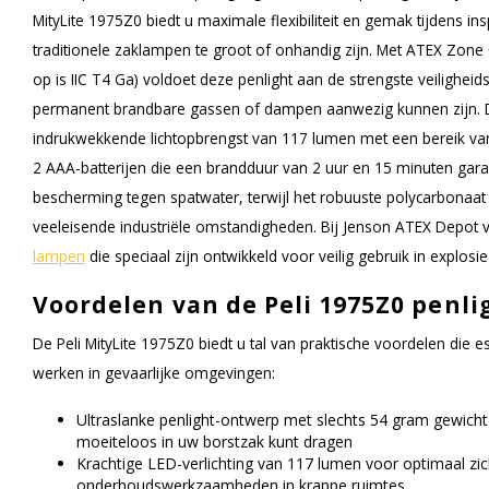
MityLite 1975Z0 biedt u maximale flexibiliteit en gemak tijdens ins
traditionele zaklampen te groot of onhandig zijn. Met ATEX Zone 0 C
op is IIC T4 Ga) voldoet deze penlight aan de strengste veilighei
permanent brandbare gassen of dampen aanwezig kunnen zijn. D
indrukwekkende lichtopbrengst van 117 lumen met een bereik va
2 AAA-batterijen die een brandduur van 2 uur en 15 minuten gara
bescherming tegen spatwater, terwijl het robuuste polycarbonaat
veeleisende industriële omstandigheden. Bij Jenson ATEX Depot 
lampen
die speciaal zijn ontwikkeld voor veilig gebruik in explosi
Voordelen van de Peli 1975Z0 penli
De Peli MityLite 1975Z0 biedt u tal van praktische voordelen die ess
werken in gevaarlijke omgevingen:
Ultraslanke penlight-ontwerp met slechts 54 gram gewicht 
moeiteloos in uw borstzak kunt dragen
Krachtige LED-verlichting van 117 lumen voor optimaal zich
onderhoudswerkzaamheden in krappe ruimtes