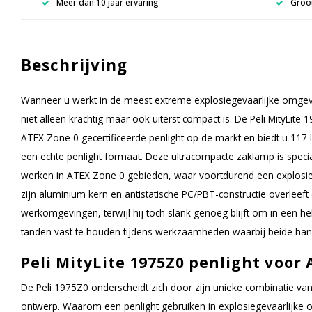
Meer dan 10 jaar ervaring
Groot
Beschrijving
Wanneer u werkt in de meest extreme explosiegevaarlijke omgevin
niet alleen krachtig maar ook uiterst compact is. De Peli MityLite 
ATEX Zone 0 gecertificeerde penlight op de markt en biedt u 117 l
een echte penlight formaat. Deze ultracompacte zaklamp is specia
werken in ATEX Zone 0 gebieden, waar voortdurend een explosie
zijn aluminium kern en antistatische PC/PBT-constructie overleeft
werkomgevingen, terwijl hij toch slank genoeg blijft om in een h
tanden vast te houden tijdens werkzaamheden waarbij beide hand
Peli MityLite 1975Z0 penlight voor 
De Peli 1975Z0 onderscheidt zich door zijn unieke combinatie van
ontwerp. Waarom een penlight gebruiken in explosiegevaarlijke o