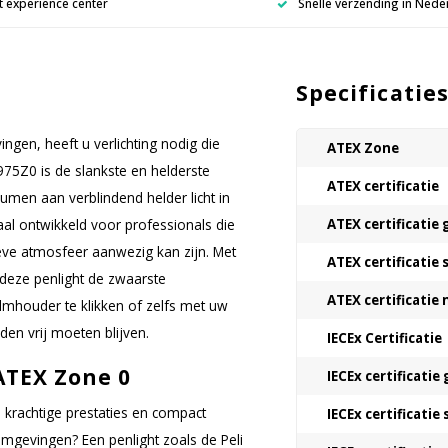
 experience center
Snelle verzending in Nede
Specificatie
gen, heeft u verlichting nodig die
ATEX Zone
1975Z0 is de slankste en helderste
ATEX certificatie
umen aan verblindend helder licht in
al ontwikkeld voor professionals die
ATEX certificatie 
ve atmosfeer aanwezig kan zijn. Met
ATEX certificatie 
 deze penlight de zwaarste
ATEX certificatie
elmhouder te klikken of zelfs met uw
en vrij moeten blijven.
IECEx Certificatie
ATEX Zone 0
IECEx certificatie 
 krachtige prestaties en compact
IECEx certificatie 
mgevingen? Een penlight zoals de Peli