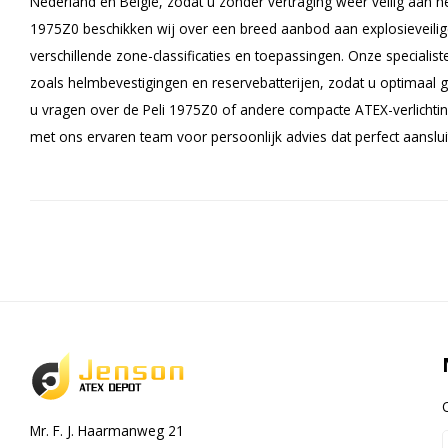
Nederland en België, zodat u zonder vertraging weer veilig aan het
1975Z0 beschikken wij over een breed aanbod aan explosieveilig
verschillende zone-classificaties en toepassingen. Onze specialis
zoals helmbevestigingen en reservebatterijen, zodat u optimaal g
u vragen over de Peli 1975Z0 of andere compacte ATEX-verlich
met ons ervaren team voor persoonlijk advies dat perfect aansluit 
Mr. F. J. Haarmanweg 21