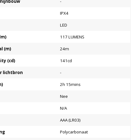
e mijnbouw
-
IPX4
LED
lm)
117 LUMENS
al (m)
24m
ty (cd)
141cd
 lichtbron
-
m)
2h 15mins
Nee
N/A
AAA (LR03)
ing
Polycarbonaat