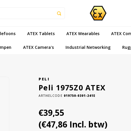
lefoons
ATEX Tablets
ATEX Wearables
ATEX Com
ampen
ATEX Camera's
Industrial Networking
Rug
PELI
Peli 1975Z0 ATEX
ARTIKELCODE
019750-0301-241E
€39,55
(€47,86 Incl. btw)