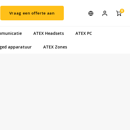
0
Vraag een offerte aan
municatie
ATEX Headsets
ATEX PC
ged apparatuur
ATEX Zones