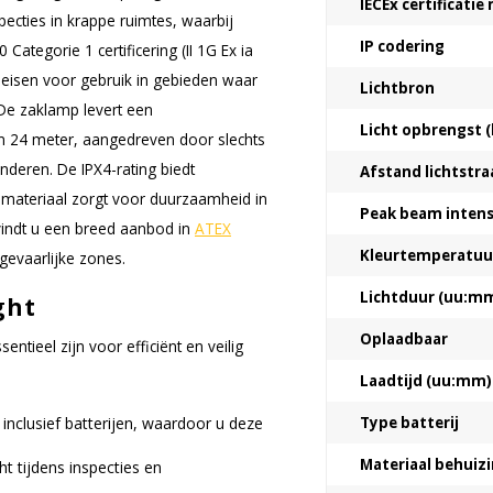
IECEx certificati
pecties in krappe ruimtes, waarbij
IP codering
ategorie 1 certificering (II 1G Ex ia
dseisen voor gebruik in gebieden waar
Lichtbron
e zaklamp levert een
Licht opbrengst (
n 24 meter, aangedreven door slechts
nderen. De IPX4-rating biedt
Afstand lichtstra
 materiaal zorgt voor duurzaamheid in
Peak beam intensi
vindt u een breed aanbod in
ATEX
Kleurtemperatuur
egevaarlijke zones.
Lichtduur (uu:m
ght
Oplaadbaar
entieel zijn voor efficiënt en veilig
Laadtijd (uu:mm)
inclusief batterijen, waardoor u deze
Type batterij
Materiaal behuiz
t tijdens inspecties en