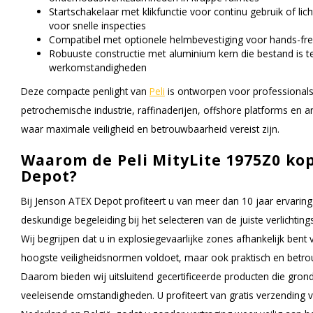
Startschakelaar met klikfunctie voor continu gebruik of lich
voor snelle inspecties
Compatibel met optionele helmbevestiging voor hands-fre
Robuuste constructie met aluminium kern die bestand is t
werkomstandigheden
Deze compacte penlight van
Peli
is ontworpen voor professionals
petrochemische industrie, raffinaderijen, offshore platforms en
waar maximale veiligheid en betrouwbaarheid vereist zijn.
Waarom de Peli MityLite 1975Z0 kop
Depot?
Bij Jenson ATEX Depot profiteert u van meer dan 10 jaar ervaring 
deskundige begeleiding bij het selecteren van de juiste verlicht
Wij begrijpen dat u in explosiegevaarlijke zones afhankelijk bent 
hoogste veiligheidsnormen voldoet, maar ook praktisch en betrouw
Daarom bieden wij uitsluitend gecertificeerde producten die grond
veeleisende omstandigheden. U profiteert van gratis verzending v