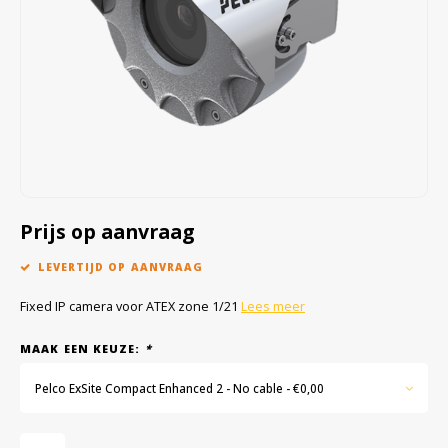
Cygnus
Accessoires & onderdelen
ATEX Werkverlichting
Dell
ATEX Fietsverlichting
ECOM Intruments
ATEX Waarschuwingslampen
Fluke
Accessoires & onderdelen
Getac
Batterijen
Prijs op aanvraag
Honeywell
LEVERTIJD OP AANVRAAG
i.safe MOBILE
Fixed IP camera voor ATEX zone 1/21
Lees meer
MAAK EEN KEUZE:
*
JCB
Pelco ExSite Compact Enhanced 2 - No cable - €0,00
Jenson