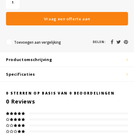
KSE-lights
Ledlenser
Vraag een offerte aan
LIND
Toevoegen aan vergelijking
DELEN:
Nokia
Productomschrijving
Panasonic
Specificaties
Peli
Pelco
0
STERREN OP BASIS VAN
0
BEOORDELINGEN
0
Reviews
Pepperl + Fuchs
RealWear
Ruggear