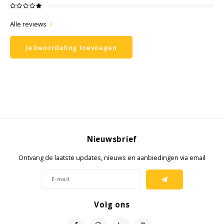
Samsung
Alle reviews
Je beoordeling toevoegen
Sonim
Sorama
Streamlight
UK Underwater Kinetics
Nieuwsbrief
Wolf
Ontvang de laatste updates, nieuws en aanbiedingen via email
Xshielder
Volg ons