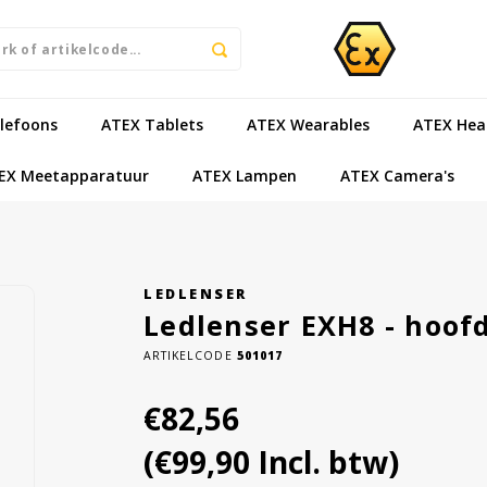
lefoons
ATEX Tablets
ATEX Wearables
ATEX Hea
EX Meetapparatuur
ATEX Lampen
ATEX Camera's
LEDLENSER
Ledlenser EXH8 - hoof
ARTIKELCODE
501017
€82,56
(€99,90 Incl. btw)