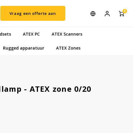
0
Vraag een offerte aan
dsets
ATEX PC
ATEX Scanners
Rugged apparatuur
ATEX Zones
dlamp - ATEX zone 0/20