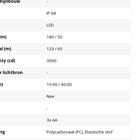
e mijnbouw
-
IP 68
LED
lm)
180 / 50
al (m)
120 / 65
ty (cd)
3500
 lichtbron
-
m)
15:00 / 40:00
Nee
-
3x AA
ing
Polycarbonaat (PC), Elastische stof