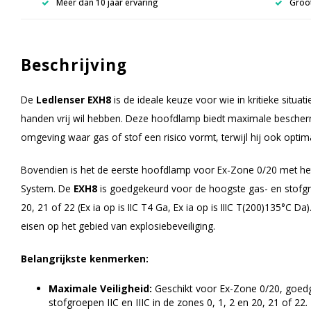
Meer dan 10 jaar ervaring
Groot
Beschrijving
De
Ledlenser EXH8
is de ideale keuze voor wie in kritieke situat
handen vrij wil hebben. Deze hoofdlamp biedt maximale beschermi
omgeving waar gas of stof een risico vormt, terwijl hij ook optim
Bovendien is het de eerste hoofdlamp voor Ex-Zone 0/20 met h
System. De
EXH8
is goedgekeurd voor de hoogste gas- en stofgroe
20, 21 of 22 (Ex ia op is IIC T4 Ga, Ex ia op is IIIC T(200)135°C Da
eisen op het gebied van explosiebeveiliging.
Belangrijkste kenmerken:
Maximale Veiligheid:
Geschikt voor Ex-Zone 0/20, goed
stofgroepen IIC en IIIC in de zones 0, 1, 2 en 20, 21 of 22.