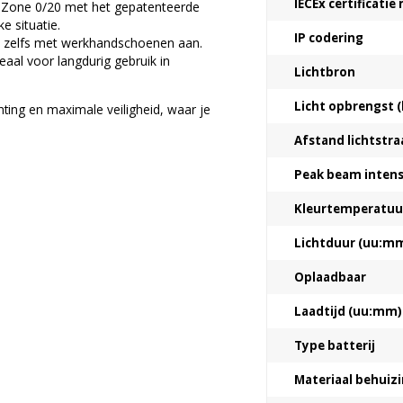
IECEx certificati
-Zone 0/20 met het gepatenteerde
e situatie.
IP codering
, zelfs met werkhandschoenen aan.
eaal voor langdurig gebruik in
Lichtbron
Licht opbrengst (
ting en maximale veiligheid, waar je
Afstand lichtstra
Peak beam intensi
Kleurtemperatuur
Lichtduur (uu:m
Oplaadbaar
Laadtijd (uu:mm)
Type batterij
Materiaal behuiz