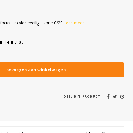
focus - explosieveilig - zone 0/20
Lees meer
N IN HUIS.
Toevoegen aan winkelwagen
DEEL DIT PRODUCT: