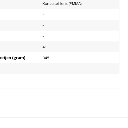
Kunststof lens (PMMA)
-
-
-
41
terijen (gram)
345
-