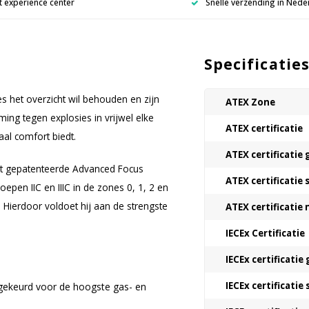
 experience center
Snelle verzending in Nede
Specificatie
ies het overzicht wil behouden en zijn
ATEX Zone
ng tegen explosies in vrijwel elke
ATEX certificatie
aal comfort biedt.
ATEX certificatie 
et gepatenteerde Advanced Focus
ATEX certificatie 
pen IIC en IIIC in de zones 0, 1, 2 en
). Hierdoor voldoet hij aan de strengste
ATEX certificatie
IECEx Certificatie
IECEx certificatie 
IECEx certificatie 
gekeurd voor de hoogste gas- en