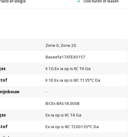
rland en België
Ook huren of leasen
s
Zone 0, Zone 20
Baseefa17ATEX0157
gas
II 1G Ex ia op is IIC T4 Ga
stof
II 1D Ex ia op is IIIC T135°C Da
 mijnbouw
-
IECEx BAS18.0008
gas
Ex ia op is IIC T4 Ga
stof
Ex ia op is IIIC T200135°C Da