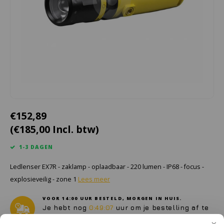
Cygnus
Accessoires & onderdelen
ATEX Werkverlichting
Dell
ATEX Fietsverlichting
ECOM Intruments
ATEX Waarschuwingslampen
Fluke
Accessoires & onderdelen
Getac
Batterijen
€152,89
(€185,00 Incl. btw)
Honeywell
1-3 DAGEN
i.safe MOBILE
Ledlenser EX7R - zaklamp - oplaadbaar - 220 lumen - IP68 - focus -
JCB
explosieveilig - zone 1
Lees meer
VOOR 14:00 UUR BESTELD, MORGEN IN HUIS.
Jenson
Je hebt nog
0:49:07
uur om je bestelling af te
ronden.