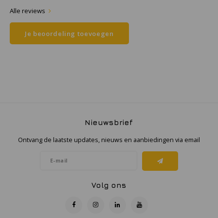
Alle reviews
Samsung
Je beoordeling toevoegen
Sonim
Sorama
Streamlight
UK Underwater Kinetics
Nieuwsbrief
Ontvang de laatste updates, nieuws en aanbiedingen via email
Wolf
Xshielder
Volg ons