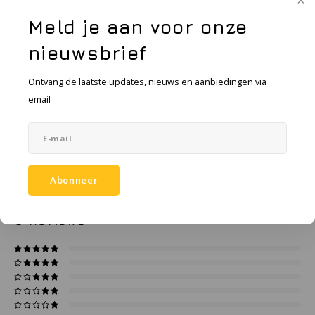
KSE-lights
Meld je aan voor onze
Toevoegen aan winkelwagen
Ledlenser
nieuwsbrief
LIND
Toevoegen aan vergelijking
Ontvang de laatste updates, nieuws en aanbiedingen via
DELEN:
email
Nokia
Productomschrijving
Panasonic
Specificaties
Peli
Abonneer
0
STERREN OP BASIS VAN
0
BEOORDELINGEN
Pelco
0
Reviews
Pepperl + Fuchs
RealWear
Ruggear