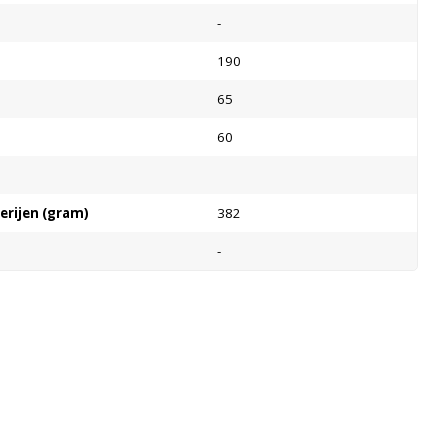
-
190
65
60
terijen (gram)
382
-