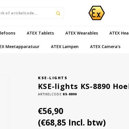
lefoons
ATEX Tablets
ATEX Wearables
ATEX Hea
EX Meetapparatuur
ATEX Lampen
ATEX Camera's
KSE-LIGHTS
KSE-lights KS-8890 Ho
ARTIKELCODE
KS-8890
€56,90
(€68,85 Incl. btw)