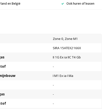
rland en België
Ook huren of leasen
s
Zone 0, Zone M1
SIRA 15ATEX2166X
gas
II 1G Ex ia IIC T4 Gb
stof
-
 mijnbouw
I M1 Ex ia I Ma
-
gas
-
stof
-