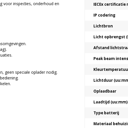
ing voor inspecties, onderhoud en
IECEx certificati
IP codering
Lichtbron
Licht opbrengst (
gasomgevingen.
Afstand lichtstra
ag).
uaties.
Peak beam intensi
Kleurtemperatuur
, geen speciale oplader nodig.
 bediening.
Lichtduur (uu:m
kelen.
Oplaadbaar
Laadtijd (uu:mm)
Type batterij
Materiaal behuiz