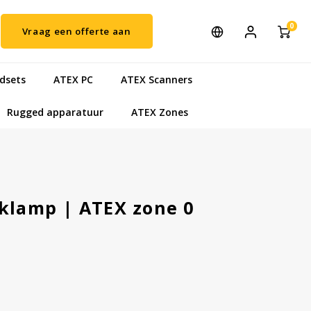
0
Vraag een offerte aan
dsets
ATEX PC
ATEX Scanners
Rugged apparatuur
ATEX Zones
eklamp | ATEX zone 0