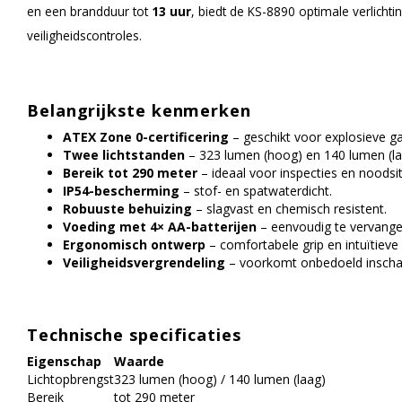
en een brandduur tot
13 uur
, biedt de KS-8890 optimale verlicht
veiligheidscontroles.
Belangrijkste kenmerken
ATEX Zone 0-certificering
– geschikt voor explosieve 
Twee lichtstanden
– 323 lumen (hoog) en 140 lumen (la
Bereik tot 290 meter
– ideaal voor inspecties en noodsit
IP54-bescherming
– stof- en spatwaterdicht.
Robuuste behuizing
– slagvast en chemisch resistent.
Voeding met 4× AA-batterijen
– eenvoudig te vervangen
Ergonomisch ontwerp
– comfortabele grip en intuïtieve
Veiligheidsvergrendeling
– voorkomt onbedoeld inscha
Technische specificaties
Eigenschap
Waarde
Lichtopbrengst
323 lumen (hoog) / 140 lumen (laag)
Bereik
tot 290 meter