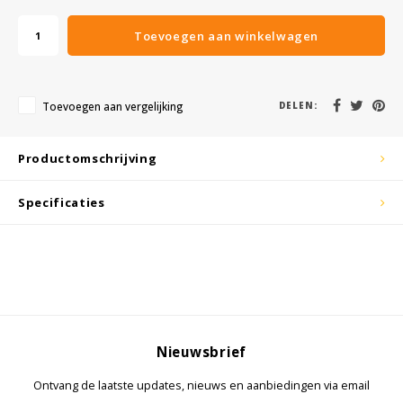
KSE-lights
Toevoegen aan winkelwagen
Ledlenser
LIND
Toevoegen aan vergelijking
DELEN:
Nokia
Productomschrijving
Panasonic
Specificaties
Peli
Pelco
Pepperl + Fuchs
Nieuwsbrief
RealWear
Ontvang de laatste updates, nieuws en aanbiedingen via email
Ruggear