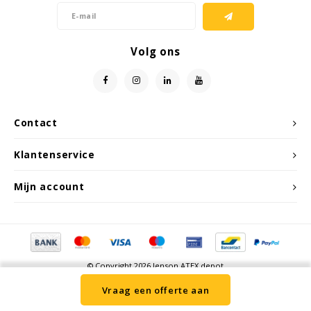
Samsung
Volg ons
Sonim
Sorama
Contact
Streamlight
Klantenservice
UK Underwater Kinetics
Mijn account
Wolf
Xshielder
© Copyright 2026 Jenson ATEX depot
Vraag een offerte aan