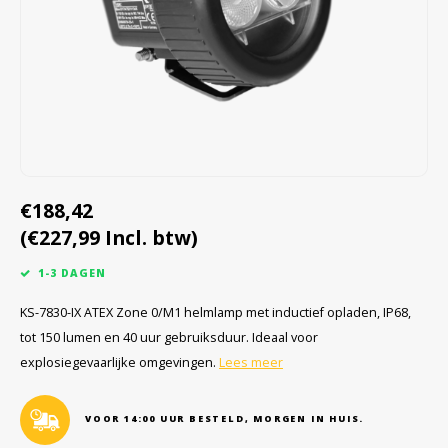
Cygnus
Accessoires & onderdelen
ATEX Werkverlichting
Dell
ATEX Fietsverlichting
ECOM Intruments
ATEX Waarschuwingslampen
Fluke
Accessoires & onderdelen
€188,42
Getac
Batterijen
(€227,99 Incl. btw)
Honeywell
1-3 DAGEN
i.safe MOBILE
KS-7830-IX ATEX Zone 0/M1 helmlamp met inductief opladen, IP68,
tot 150 lumen en 40 uur gebruiksduur. Ideaal voor
JCB
explosiegevaarlijke omgevingen.
Lees meer
Jenson
VOOR 14:00 UUR BESTELD, MORGEN IN HUIS.