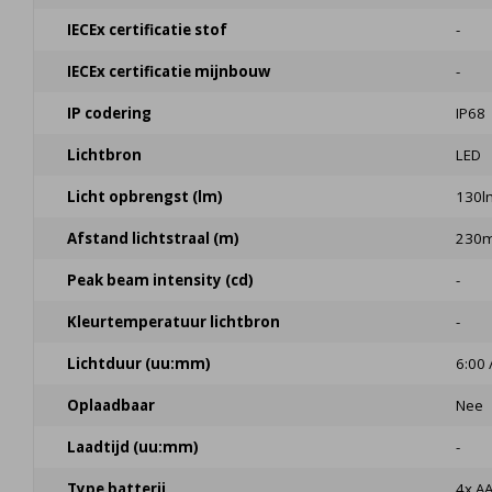
IECEx certificatie stof
-
IECEx certificatie mijnbouw
-
IP codering
IP68
Lichtbron
LED
Licht opbrengst (lm)
130l
Afstand lichtstraal (m)
230m
Peak beam intensity (cd)
-
Kleurtemperatuur lichtbron
-
Lichtduur (uu:mm)
6:00 
Oplaadbaar
Nee
Laadtijd (uu:mm)
-
Type batterij
4x A