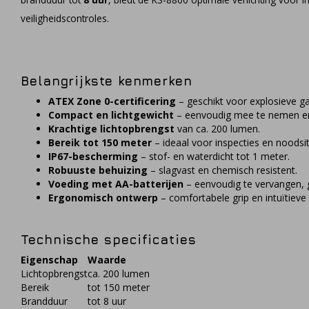
veiligheidscontroles.
Belangrijkste kenmerken
ATEX Zone 0-certificering
– geschikt voor explosieve 
Compact en lichtgewicht
– eenvoudig mee te nemen en
Krachtige lichtopbrengst
van ca. 200 lumen.
Bereik tot 150 meter
– ideaal voor inspecties en noodsit
IP67-bescherming
– stof- en waterdicht tot 1 meter.
Robuuste behuizing
– slagvast en chemisch resistent.
Voeding met AA-batterijen
– eenvoudig te vervangen, g
Ergonomisch ontwerp
– comfortabele grip en intuïtieve
Technische specificaties
Eigenschap
Waarde
Lichtopbrengst
ca. 200 lumen
Bereik
tot 150 meter
Brandduur
tot 8 uur