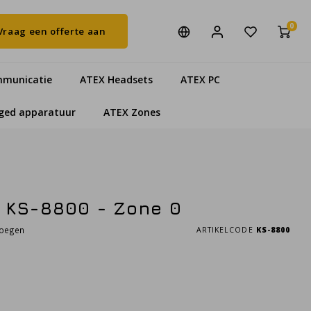
0
Vraag een offerte aan
municatie
ATEX Headsets
ATEX PC
ged apparatuur
ATEX Zones
p KS-8800 - Zone 0
voegen
ARTIKELCODE
KS-8800