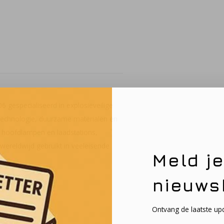
06 gespecialiseerd in explosieveilige
 technologie, duurzame materialen en
 hoofdlampen en laadstations,
ereldwijd gebruikt in veeleisende
Meld j
nieuws
Ontvang de laatste up