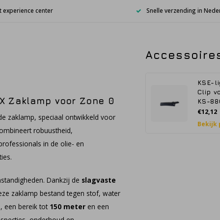
 experience center
Snelle verzending in Nede
Accessoire
KSE-li
Clip v
EX Zaklamp voor Zone 0
KS-88
€12,12
e zaklamp, speciaal ontwikkeld voor
Bekijk
combineert robuustheid,
rofessionals in de olie- en
ies.
standigheden. Dankzij de
slagvaste
eze zaklamp bestand tegen stof, water
n
, een bereik tot
150 meter
en een
inspecties, onderhoud en