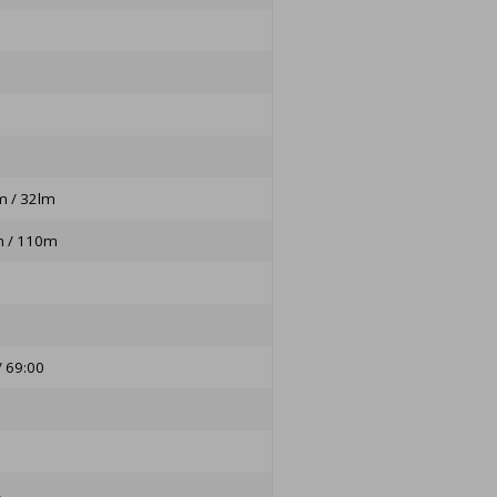
m / 32lm
 / 110m
/ 69:00
A