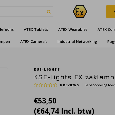
lefoons
ATEX Tablets
ATEX Wearables
ATEX Com
ampen
ATEX Camera's
Industrial Networking
Rug
KSE-LIGHTS
KSE-lights EX zaklam
0
REVIEWS
Je beoordeling toe
€53,50
(€64,74 Incl. btw)