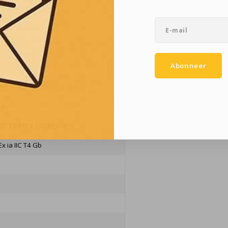
Abonneer
 0
O 13 ATEX 1302999X
Ex ia IIC T4 Gb