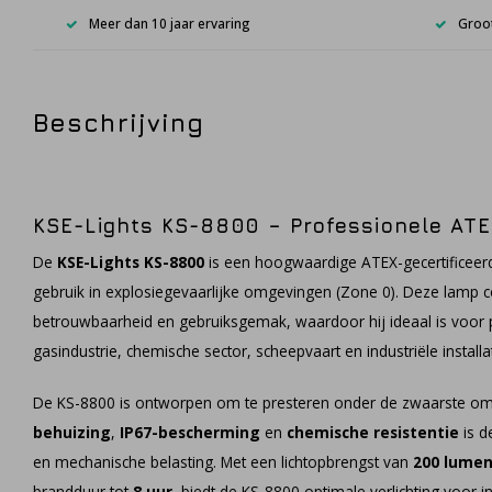
Meer dan 10 jaar ervaring
Groot
Beschrijving
KSE-Lights KS-8800 – Professionele AT
De
KSE-Lights KS-8800
is een hoogwaardige ATEX-gecertificeerd
gebruik in explosiegevaarlijke omgevingen (Zone 0). Deze lamp 
betrouwbaarheid en gebruiksgemak, waardoor hij ideaal is voor p
gasindustrie, chemische sector, scheepvaart en industriële installat
De KS-8800 is ontworpen om te presteren onder de zwaarste om
behuizing
,
IP67-bescherming
en
chemische resistentie
is d
en mechanische belasting. Met een lichtopbrengst van
200 lume
brandduur tot
8 uur
, biedt de KS-8800 optimale verlichting voor 