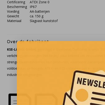
Certificering
ATEX Zone 0
Bescherming
IP67
Voeding
AA-batterijen
Gewicht
ca. 150 g
Materiaal
Slagvast kunststof
Over de fabrikant
KSE-Lights GmbH
, gevestigd in Ennepetal, Duitsland, is sinds 20
verlichtingsoplossingen. Het bedrijf staat bekend om innovatieve
strenge kwaliteitsnormen. Hun producten, waaronder zaklampen,
voldoen aan de hoogste ATEX- en IECEx-standaarden en worden w
industriële omgevingen.