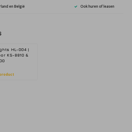
rland en België
Ook huren of leasen
s
ghts HL-004 |
oor KS-8810 &
00
 product