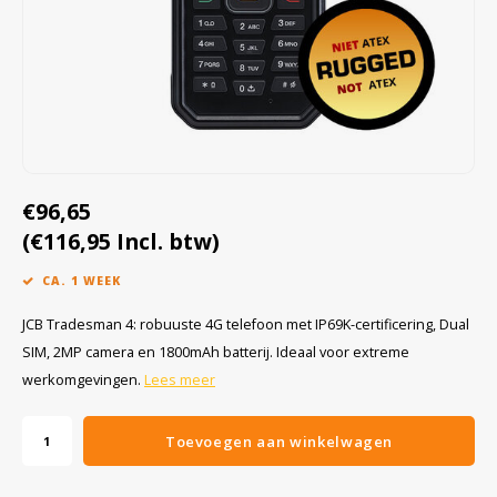
Cygnus
Accessoires & onderdelen
ATEX Werkverlichting
Dell
ATEX Fietsverlichting
ECOM Intruments
ATEX Waarschuwingslampen
Fluke
Accessoires & onderdelen
€96,65
Getac
Batterijen
(€116,95 Incl. btw)
CA. 1 WEEK
Honeywell
JCB Tradesman 4: robuuste 4G telefoon met IP69K-certificering, Dual
i.safe MOBILE
SIM, 2MP camera en 1800mAh batterij. Ideaal voor extreme
werkomgevingen.
Lees meer
JCB
Toevoegen aan winkelwagen
Jenson