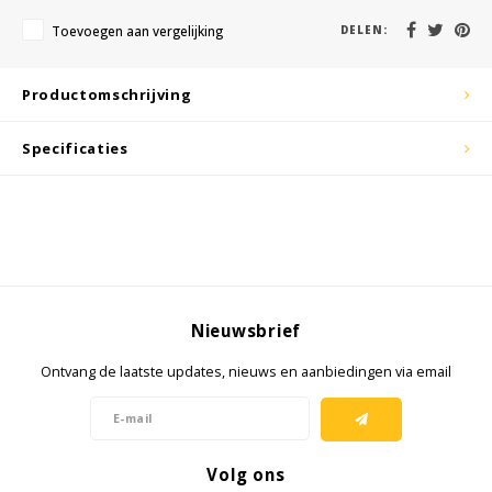
KSE-lights
Toevoegen aan vergelijking
DELEN:
Ledlenser
Productomschrijving
LIND
Specificaties
Nokia
Panasonic
Peli
Pelco
Nieuwsbrief
Ontvang de laatste updates, nieuws en aanbiedingen via email
Pepperl + Fuchs
RealWear
Volg ons
Ruggear