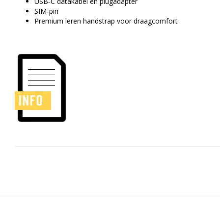
USB‑C datakabel en plugadapter
SIM‑pin
Premium leren handstrap voor draagcomfort