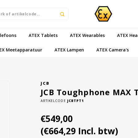
lefoons
ATEX Tablets
ATEX Wearables
ATEX Hea
EX Meetapparatuur
ATEX Lampen
ATEX Camera's
JCB
JCB Toughphone MAX T
ARTIKELCODE
JCBTPT1
€549,00
(€664,29 Incl. btw)