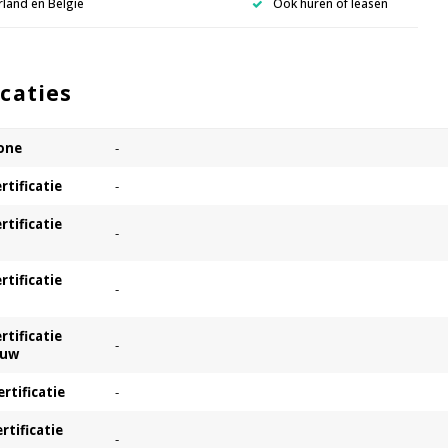
rland en België
Ook huren of leasen
icaties
one
-
rtificatie
-
rtificatie
-
rtificatie
-
rtificatie
-
ouw
ertificatie
-
ertificatie
-