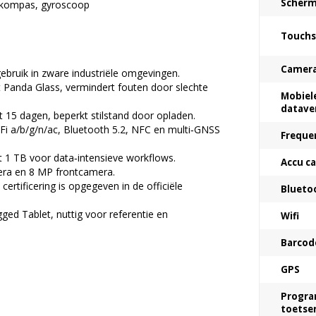
Scherm
, kompas, gyroscoop
Touchs
Camer
ruik in zware industriële omgevingen.
t Panda Glass, vermindert fouten door slechte
Mobiel
datave
t 15 dagen, beperkt stilstand door opladen.
Fi a/b/g/n/ac, Bluetooth 5.2, NFC en multi‑GNSS
Freque
ot 1 TB voor data‑intensieve workflows.
Accu ca
era en 8 MP frontcamera.
rtificering is opgegeven in de officiële
Blueto
d Tablet, nuttig voor referentie en
Wifi
Barcod
GPS
Progr
toetse