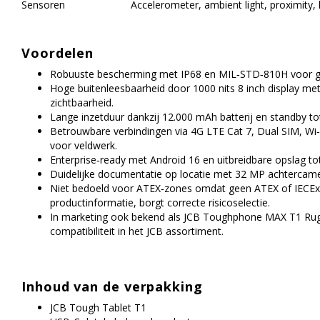
Sensoren
Accelerometer, ambient light, proximity
Voordelen
Robuuste bescherming met IP68 en MIL‑STD‑810H voor geb
Hoge buitenleesbaarheid door 1000 nits 8 inch display me
zichtbaarheid.
Lange inzetduur dankzij 12.000 mAh batterij en standby to
Betrouwbare verbindingen via 4G LTE Cat 7, Dual SIM, Wi‑
voor veldwerk.
Enterprise‑ready met Android 16 en uitbreidbare opslag t
Duidelijke documentatie op locatie met 32 MP achtercam
Niet bedoeld voor ATEX‑zones omdat geen ATEX of IECEx ce
productinformatie, borgt correcte risicoselectie.
In marketing ook bekend als JCB Toughphone MAX T1 Rugge
compatibiliteit in het JCB assortiment.
Inhoud van de verpakking
JCB Tough Tablet T1