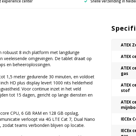
 experience center
Snelle verzending in Nede
Specif
ATEX Z
 robuust 8 inch platform met langdurige
ATEX ce
in veeleisende omgevingen. De tablet draait op
pps en beheeroplossingen.
ATEX ce
gas
g tot 1,5 meter gedurende 30 minuten, en voldoet
nch HD plus display levert 1000 nits helderheid
ATEX ce
vastheid. Voor continue inzet in het veld
stof
jden tot 15 dagen, gericht op lange diensten en
ATEX ce
mijnb
a‑core CPU, 6 GB RAM en 128 GB opslag,
mmunicatie verloopt via 4G LTE Cat 7, Dual Nano
IECEx C
 zodat teams verbonden blijven op locatie.
IECEx c