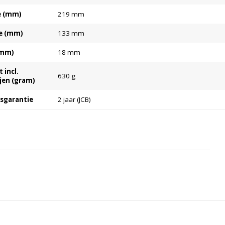
e (mm)
219 mm
e (mm)
133 mm
(mm)
18 mm
 incl.
630 g
jen (gram)
ksgarantie
2 jaar (JCB)