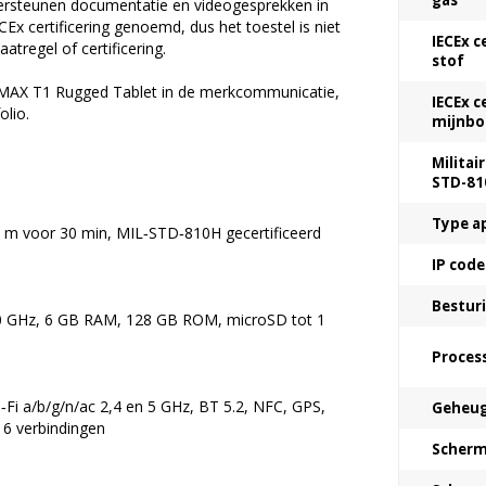
gas
rsteunen documentatie en videogesprekken in
CEx certificering genoemd, dus het toestel is niet
IECEx c
regel of certificering.
stof
MAX T1 Rugged Tablet in de merkcommunicatie,
IECEx c
olio.
mijnb
Militai
STD-81
Type a
,5 m voor 30 min, MIL‑STD‑810H gecertificeerd
IP code
Bestur
,0 GHz, 6 GB RAM, 128 GB ROM, microSD tot 1
Proces
Fi a/b/g/n/ac 2,4 en 5 GHz, BT 5.2, NFC, GPS,
Geheu
16 verbindingen
Scherm