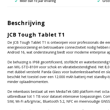
Meer dan 10 jaar ervaring
Groot
Beschrijving
JCB Tough Tablet T1
De JCB Tough Tablet T1 is ontworpen voor professionals die een
energievoorziening en betrouwbare connectiviteit nodig hebben 
Android 16, wat ondersteuning biedt voor moderne enterprise a
De behuizing is IP68 gecertificeerd, stofdicht en waterbestendi
aan MIL‑STD‑810H voor schok en vibratiebestendigheid. Het 8,0 i
met dubbel versterkt Panda Glass voor buitenleesbaarheid en slag
beschikt het toestel over een 12.000 mAh batterij met standby‑ti
minder oplaadmomenten.
De rekenbasis bestaat uit een MediaTek G80 platform met oct
uitbreidbaar tot 1 TB voor dataset‑intensieve toepassingen. Co
SIM, Wi‑Fi a/b/g/n/ac, Bluetooth 5.2, NFC en meervoudige GNSS,