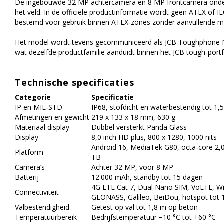
De ingebouwde 32 MP achtercamera en 8 MP frontcamera onde
het veld. In de officiële productinformatie wordt geen ATEX of IE
bestemd voor gebruik binnen ATEX‑zones zonder aanvullende maat
Het model wordt tevens gecommuniceerd als JCB Toughphone 
wat dezelfde productfamilie aanduidt binnen het JCB tough‑portf
Technische specificaties
Categorie
Specificatie
IP en MIL‑STD
IP68, stofdicht en waterbestendig tot 1
Afmetingen en gewicht
219 x 133 x 18 mm, 630 g
Materiaal display
Dubbel versterkt Panda Glass
Display
8,0 inch HD plus, 800 x 1280, 1000 nits
Android 16, MediaTek G80, octa‑core 2
Platform
TB
Camera’s
Achter 32 MP, voor 8 MP
Batterij
12.000 mAh, standby tot 15 dagen
4G LTE Cat 7, Dual Nano SIM, VoLTE, Wi‑
Connectiviteit
GLONASS, Galileo, BeiDou, hotspot tot 
Valbestendigheid
Getest op val tot 1,8 m op beton
Temperatuurbereik
Bedrijfstemperatuur −10 °C tot +60 °C