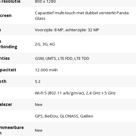
 resolutie
800 x 1280
Capacitief multi-touch met dubbel versterkt Panda
creen
Glass
a
Voorzijde: 8 MP, achterzijde: 32 MP
e
2G, 3G, 4G
rbinding
nties
GSM, UMTS, LTE FDD, LTE TDD
paciteit
12.000 mAh
oth
5.2
Wi-Fi 5 (802.11 a/b/g/n/ac), 2,4 GHz + 5 GHz
elezer
Nee
GPS, BeiDou, GLONASS, Galileo
ammeerbare
Nee
n