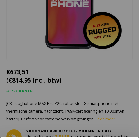
Cygnus
Accessoires & onderdelen
ATEX Werkverlichting
Dell
ATEX Fietsverlichting
ECOM Intruments
ATEX Waarschuwingslampen
Fluke
Accessoires & onderdelen
Getac
Batterijen
€673,51
(€814,95 Incl. btw)
Honeywell
1-3 DAGEN
i.safe MOBILE
JCB Toughphone MAX Pro P20: robuuste 5G smartphone met
JCB
thermische camera, nachtzicht, IP69K-certificering en 10.000mAh
batterij. Perfect voor extreme werkomgevingen.
Lees meer
Jenson
VOOR 14:00 UUR BESTELD, MORGEN IN HUIS.
Je hebt nog
7:51:55
uur om je bestelling af te