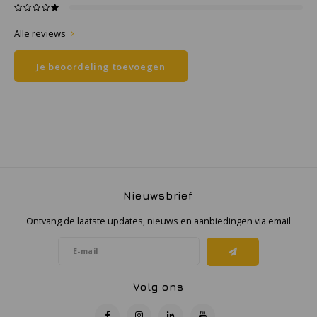
Alle reviews
Samsung
Je beoordeling toevoegen
Sonim
Sorama
Streamlight
UK Underwater Kinetics
Nieuwsbrief
Wolf
Ontvang de laatste updates, nieuws en aanbiedingen via email
Xshielder
Volg ons