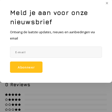
KSE-lights
ronden.
Meld je aan voor onze
Ledlenser
Toevoegen aan winkelwagen
nieuwsbrief
LIND
Ontvang de laatste updates, nieuws en aanbiedingen via
Toevoegen aan vergelijking
DELEN:
Nokia
email
Productomschrijving
Panasonic
Specificaties
Peli
Abonneer
Pelco
0
STERREN OP BASIS VAN
0
BEOORDELINGEN
0
Reviews
Pepperl + Fuchs
RealWear
Ruggear