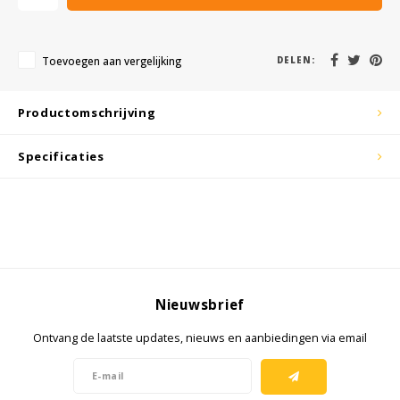
KSE-lights
Ledlenser
Toevoegen aan vergelijking
DELEN:
LIND
Productomschrijving
Nokia
Specificaties
Panasonic
Peli
Pelco
Nieuwsbrief
Pepperl + Fuchs
Ontvang de laatste updates, nieuws en aanbiedingen via email
RealWear
Ruggear