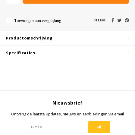
KSE-lights
Ledlenser
Toevoegen aan vergelijking
DELEN:
LIND
Productomschrijving
Nokia
Specificaties
Panasonic
Peli
Pelco
Nieuwsbrief
Pepperl + Fuchs
Ontvang de laatste updates, nieuws en aanbiedingen via email
RealWear
Ruggear