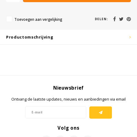
Cygnus
Accessoires & onderdelen
ATEX Werkverlichting
Dell
ATEX Fietsverlichting
Toevoegen aan vergelijking
DELEN:
ECOM Intruments
ATEX Waarschuwingslampen
Productomschrijving
Fluke
Accessoires & onderdelen
Getac
Batterijen
Honeywell
Nieuwsbrief
i.safe MOBILE
Ontvang de laatste updates, nieuws en aanbiedingen via email
JCB
Jenson
Volg ons