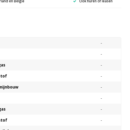
rland en België
Ook huren of leasen
s
-
-
gas
-
stof
-
 mijnbouw
-
-
gas
-
stof
-