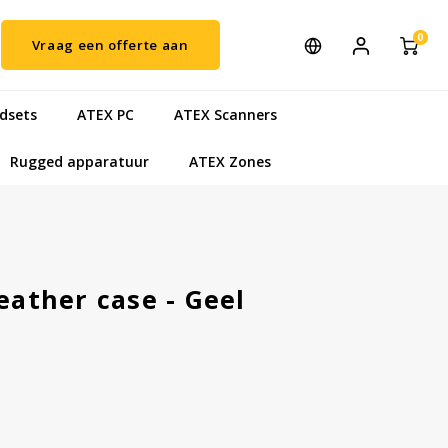
0
Vraag een offerte aan
dsets
ATEX PC
ATEX Scanners
Rugged apparatuur
ATEX Zones
eather case - Geel