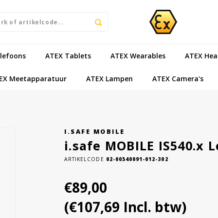
lefoons
ATEX Tablets
ATEX Wearables
ATEX Hea
EX Meetapparatuur
ATEX Lampen
ATEX Camera's
I.SAFE MOBILE
i.safe MOBILE IS540.x L
ARTIKELCODE
02-00540091-012-302
€89,00
(€107,69 Incl. btw)