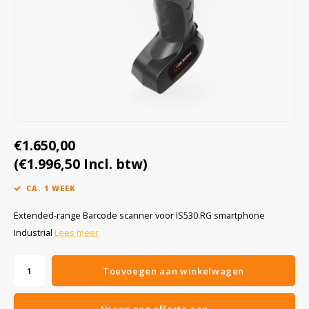
Cygnus
Accessoires & onderdelen
ATEX Werkverlichting
Dell
ATEX Fietsverlichting
ECOM Intruments
ATEX Waarschuwingslampen
Fluke
Accessoires & onderdelen
€1.650,00
Getac
Batterijen
(€1.996,50 Incl. btw)
Honeywell
CA. 1 WEEK
i.safe MOBILE
Extended-range Barcode scanner voor IS530.RG smartphone
Industrial
Lees meer
JCB
Toevoegen aan winkelwagen
Jenson
Vraag een offerte aan