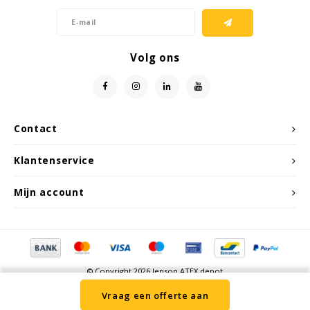
Samsung
Volg ons
Sonim
Sorama
Contact
Streamlight
Klantenservice
UK Underwater Kinetics
Mijn account
Wolf
Xshielder
© Copyright 2026 Jenson ATEX depot
Vraag een offerte aan