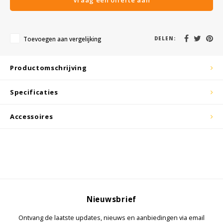
KSE-lights
Ledlenser
Toevoegen aan vergelijking
DELEN:
LIND
Productomschrijving
Nokia
Specificaties
Panasonic
Accessoires
Peli
Pelco
Pepperl + Fuchs
RealWear
Nieuwsbrief
Ontvang de laatste updates, nieuws en aanbiedingen via email
Ruggear