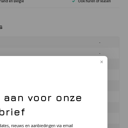
rland en België
Ook huren of leasen
s
-
-
gas
-
stof
-
 mijnbouw
-
e aan voor onze
-
gas
-
brief
stof
-
dates, nieuws en aanbiedingen via email