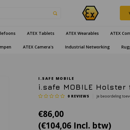
lefoons
ATEX Tablets
ATEX Wearables
ATEX Com
ampen
ATEX Camera's
Industrial Networking
Rug
I.SAFE MOBILE
i.safe MOBILE Holster 
0
REVIEWS
Je beoordeling toe
€86,00
(€104,06 Incl. btw)