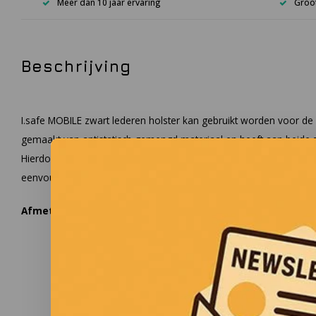
Meer dan 10 jaar ervaring
Groot
Beschrijving
I.safe MOBILE zwart lederen holster kan gebruikt worden voor de 
gemaakt van antistatisch gemengd materiaal en heeft aan beide zi
Hierdoor kan de Trigger Handle gedragen worden door zowel links
eenvoudig en snel aan de riem te bevestigen door middel van d
Afmetingen
: 20 x 80 x 170 mm (LxBxH).