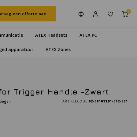
0
Vraag een offerte aan
municatie
ATEX Headsets
ATEX PC
ged apparatuur
ATEX Zones
for Trigger Handle -Zwart
voegen
ARTIKELCODE
02-00101191-012-301