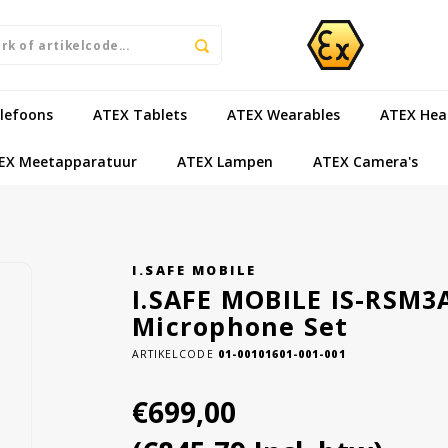
lefoons
ATEX Tablets
ATEX Wearables
ATEX Hea
EX Meetapparatuur
ATEX Lampen
ATEX Camera's
I.SAFE MOBILE
I.SAFE MOBILE IS-RSM3
Microphone Set
ARTIKELCODE
01-00101601-001-001
€699,00