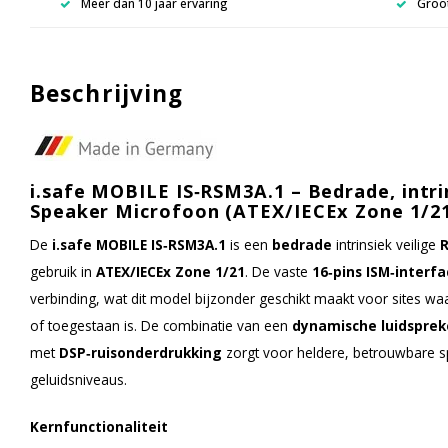
Meer dan 10 jaar ervaring
Groot
Beschrijving
i.safe MOBILE IS‑RSM3A.1 – Bedrade, intri
Speaker Microfoon (ATEX/IECEx Zone 1/21
De
i.safe MOBILE IS‑RSM3A.1
is een
bedrade
intrinsiek veilige
gebruik in
ATEX/IECEx Zone 1/21
. De vaste
16‑pins ISM‑interfa
verbinding, wat dit model bijzonder geschikt maakt voor sites wa
of toegestaan is. De combinatie van een
dynamische luidspreke
met
DSP‑ruisonderdrukking
zorgt voor heldere, betrouwbare 
geluidsniveaus.
Kernfunctionaliteit