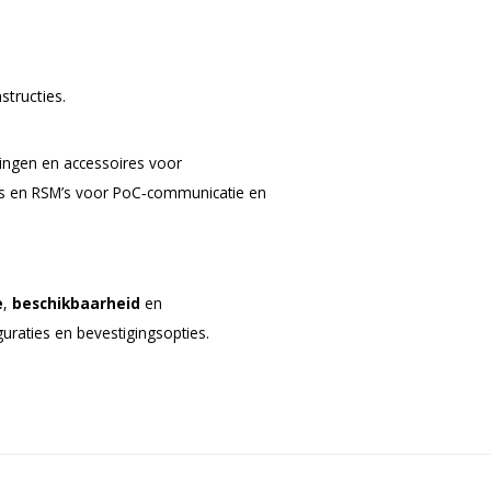
structies.
singen en accessoires voor
ts en RSM’s voor PoC‑communicatie en
e
,
beschikbaarheid
en
guraties en bevestigingsopties.