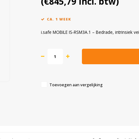
(€845,79 Incl. btw)
CA. 1 WEEK
i.safe MOBILE IS‑RSM3A.1 – Bedrade, intrinsiek v
Toevoegen aan vergelijking