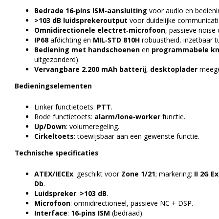
Bedrade 16‑pins ISM‑aansluiting
voor audio en bedien
>103 dB luidsprekeroutput
voor duidelijke communicatie 
Omnidirectionele electret‑microfoon
, passieve noise
IP68
afdichting en
MIL‑STD 810H
robuustheid, inzetbaar 
Bediening met handschoenen
en
programmabele k
uitgezonderd).
Vervangbare 2.200 mAh batterij
,
desktoplader
meege
Bedieningselementen
Linker functietoets:
PTT
.
Rode functietoets:
alarm/lone‑worker
functie.
Up/Down
: volumeregeling.
Cirkeltoets
: toewijsbaar aan een gewenste functie.
Technische specificaties
ATEX/IECEx
: geschikt voor
Zone 1/21
; markering:
II 2G Ex
Db
.
Luidspreker
:
>103 dB
.
Microfoon
: omnidirectioneel, passieve NC + DSP.
Interface
:
16‑pins ISM
(bedraad).