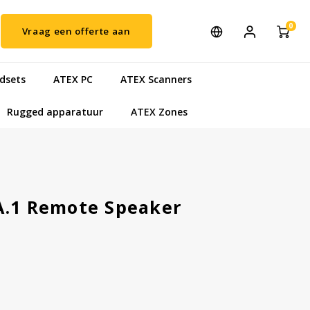
0
Vraag een offerte aan
dsets
ATEX PC
ATEX Scanners
Rugged apparatuur
ATEX Zones
A.1 Remote Speaker