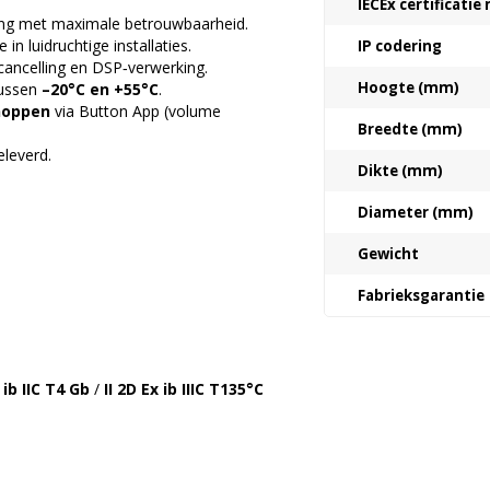
IECEx certificati
ing met maximale betrouwbaarheid.
in luidruchtige installaties.
IP codering
 cancelling en DSP‑verwerking.
Hoogte (mm)
tussen
–20°C en +55°C
.
noppen
via Button App (volume
Breedte (mm)
leverd.
Dikte (mm)
Diameter (mm)
Gewicht
Fabrieksgarantie
 ib IIC T4 Gb
/
II 2D Ex ib IIIC T135°C