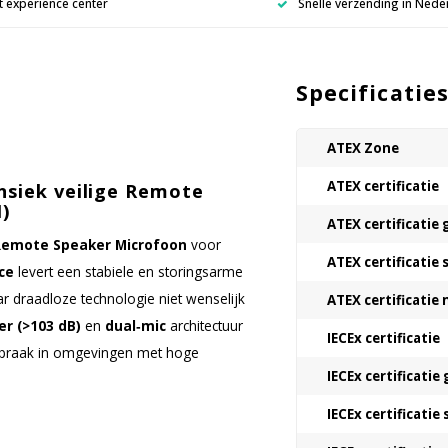
 experience center
Snelle verzending in Nede
Specificatie
ATEX Zone
ATEX certificatie
nsiek veilige Remote
)
ATEX certificatie 
Remote Speaker Microfoon
voor
ATEX certificatie 
ce
levert een stabiele en storingsarme
ar draadloze technologie niet wenselijk
ATEX certificatie
r (>103 dB)
en
dual‑mic
architectuur
IECEx certificatie
spraak in omgevingen met hoge
IECEx certificatie 
IECEx certificatie 