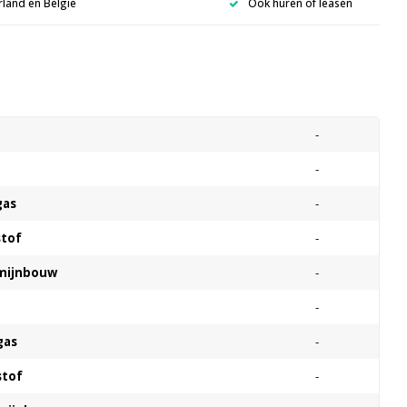
rland en België
Ook huren of leasen
s
-
-
gas
-
stof
-
 mijnbouw
-
-
gas
-
stof
-