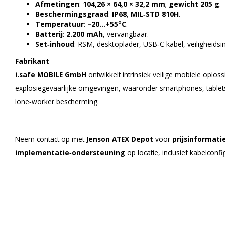
Afmetingen
:
104,26 × 64,0 × 32,2 mm
;
gewicht 205 g
.
Beschermingsgraad
:
IP68
,
MIL‑STD 810H
.
Temperatuur
:
–20…+55°C
.
Batterij
:
2.200 mAh
, vervangbaar.
Set‑inhoud
: RSM, desktoplader, USB‑C kabel, veiligheidsin
Fabrikant
i.safe MOBILE GmbH
ontwikkelt intrinsiek veilige mobiele oplos
explosiegevaarlijke omgevingen, waaronder smartphones, table
lone‑worker bescherming.
Neem contact op met
Jenson ATEX Depot
voor
prijsinformati
implementatie‑ondersteuning
op locatie, inclusief kabelconfi