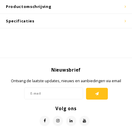
Productomschrijving
KSE-lights
Specificaties
Ledlenser
LIND
Nokia
Nieuwsbrief
Panasonic
Ontvang de laatste updates, nieuws en aanbiedingen via email
Peli
Pelco
Volg ons
Pepperl + Fuchs
RealWear