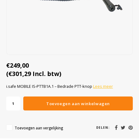
Cygnus
Accessoires & onderdelen
ATEX Werkverlichting
Dell
ATEX Fietsverlichting
ECOM Intruments
ATEX Waarschuwingslampen
Fluke
Accessoires & onderdelen
€249,00
(€301,29 Incl. btw)
Getac
Batterijen
i.safe MOBILE IS‑PTTB1A.1 – Bedrade PTT-knop
Lees meer
Honeywell
Toevoegen aan winkelwagen
i.safe MOBILE
JCB
Toevoegen aan vergelijking
DELEN:
Jenson