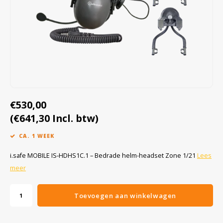
Cygnus
Accessoires & onderdelen
ATEX Werkverlichting
Dell
ATEX Fietsverlichting
ECOM Intruments
ATEX Waarschuwingslampen
Fluke
Accessoires & onderdelen
€530,00
(€641,30 Incl. btw)
Getac
Batterijen
CA. 1 WEEK
Honeywell
i.safe MOBILE IS‑HDHS1C.1 – Bedrade helm-headset Zone 1/21
Lees
meer
i.safe MOBILE
JCB
Toevoegen aan winkelwagen
Jenson