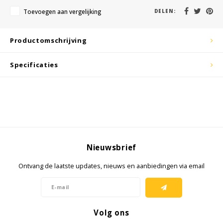
Toevoegen aan vergelijking
DELEN:
KSE-lights
Productomschrijving
Ledlenser
Specificaties
LIND
Nokia
Panasonic
Peli
Nieuwsbrief
Ontvang de laatste updates, nieuws en aanbiedingen via email
Pelco
Pepperl + Fuchs
Volg ons
RealWear