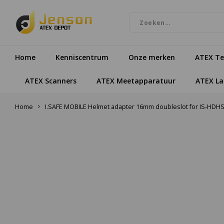
Home
Kenniscentrum
Onze merken
ATEX Te
ATEX Scanners
ATEX Meetapparatuur
ATEX L
Home
I.SAFE MOBILE Helmet adapter 16mm doubleslot for IS-HDH