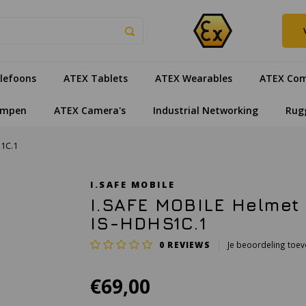
lefoons
ATEX Tablets
ATEX Wearables
ATEX Com
ampen
ATEX Camera's
Industrial Networking
Rug
S1C.1
I.SAFE MOBILE
I.SAFE MOBILE Helmet 
IS-HDHS1C.1
0
REVIEWS
Je beoordeling toe
€69,00