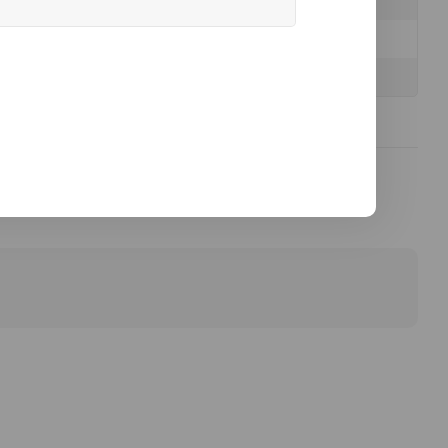
-
-
-