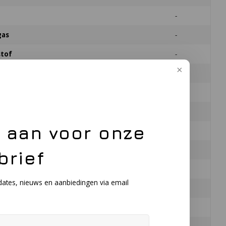
-
gas
-
stof
-
 mijnbouw
-
-
gas
-
e aan voor onze
stof
-
e mijnbouw
-
brief
-
dates, nieuws en aanbiedingen via email
-
-