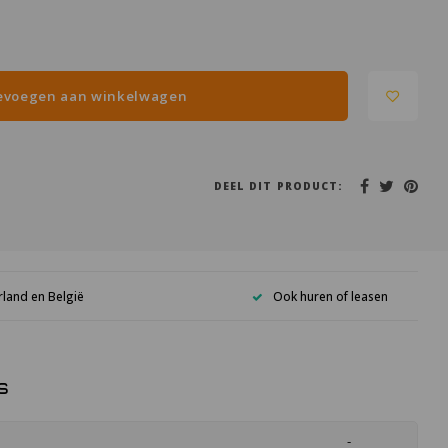
evoegen aan winkelwagen
DEEL DIT PRODUCT:
rland en België
Ook huren of leasen
s
-