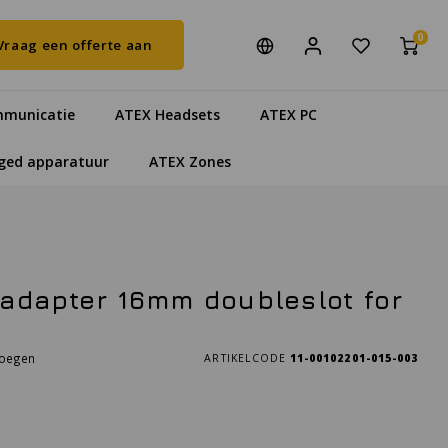
0
Vraag een offerte aan
municatie
ATEX Headsets
ATEX PC
ged apparatuur
ATEX Zones
adapter 16mm doubleslot for
voegen
ARTIKELCODE
11-00102201-015-003